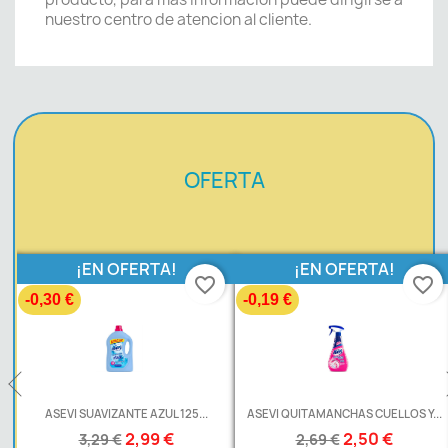
nuestro centro de atencion al cliente.
OFERTA
¡EN OFERTA!
¡EN OFERTA!
favorite_border
favorite_border
-0,30 €
-0,19 €
L
ASEVI SUAVIZANTE AZUL 125...
ASEVI QUITAMANCHAS CUELLOS Y...
2,99 €
2,50 €
3,29 €
2,69 €