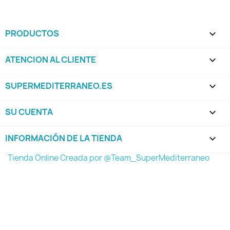
PRODUCTOS

ATENCION AL CLIENTE

SUPERMEDITERRANEO.ES

SU CUENTA

INFORMACIÓN DE LA TIENDA
keyboard_arrow_down
Tienda Online Creada por @Team_SuperMediterraneo