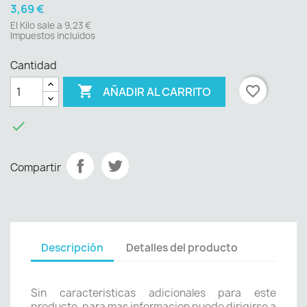
3,69 €
El Kilo sale a 9,23 €
Impuestos incluidos
Cantidad

favorite_border
AÑADIR AL CARRITO

Compartir
Descripción
Detalles del producto
Sin caracteristicas adicionales para este
producto, para mas informacion puede dirigirse a