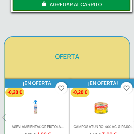
AGREGAR AL CARRITO
OFERTA
¡EN OFERTA!
¡EN OFERTA!
favorite_border
favorite_border
-0,20 €
-0,20 €
.
ASEVI AMBIENTADOR PISTOLA...
CAMPOS ATUN RO-400 AC. GIRASOL