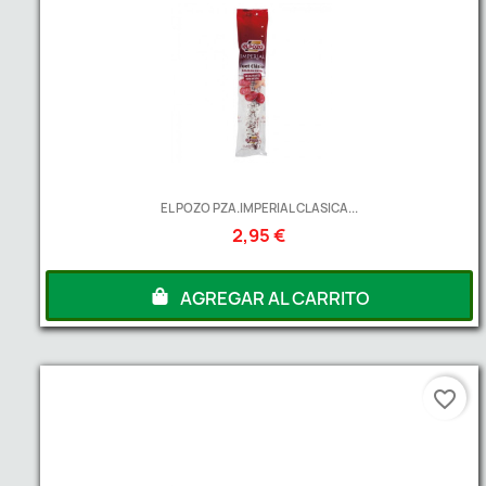
EL POZO PZA.IMPERIAL CLASICA...
2,95 €
AGREGAR AL CARRITO
favorite_border