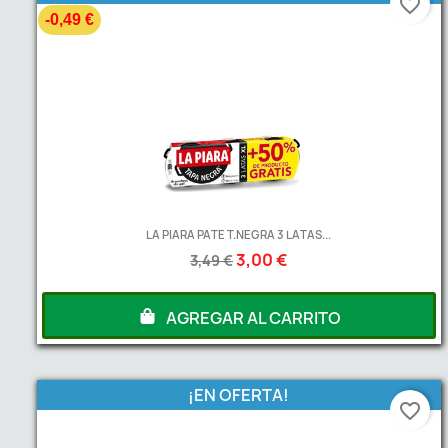
favorite_border
-0,49 €
LA PIARA PATE T.NEGRA 3 LATAS...
3,00 €
3,49 €
AGREGAR AL CARRITO
¡EN OFERTA!
favorite_border