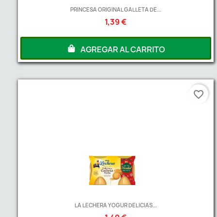
PRINCESA ORIGINAL GALLETA DE...
1,39 €
AGREGAR AL CARRITO
favorite_border
LA LECHERA YOGUR DELICIAS...