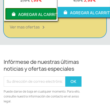
1,99 €
3,99 €
2,19 €
4,19 €
AGREGAR AL CARRI
RITO
AGREGAR AL CARRITO
Ver mas ofertas

Infórmese de nuestras últimas
noticias y ofertas especiales
Puede darse de baja en cualquier momento. Para ello,
consulte nuestra información de contacto en el aviso
legal.