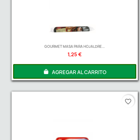
GOURMET MASA PARA HOJALDRE...
1,25 €
AGREGAR AL CARRITO
favorite_border