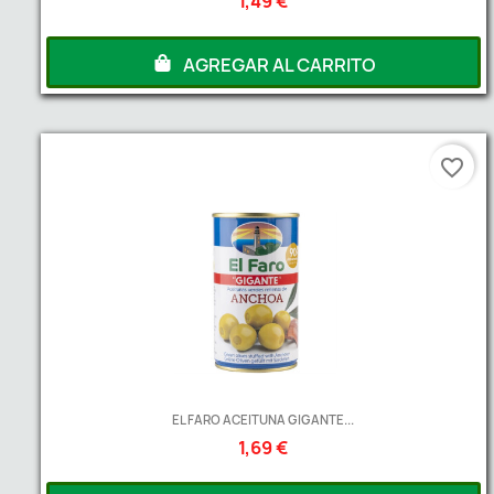
1,49 €
AGREGAR AL CARRITO
favorite_border
EL FARO ACEITUNA GIGANTE...
1,69 €