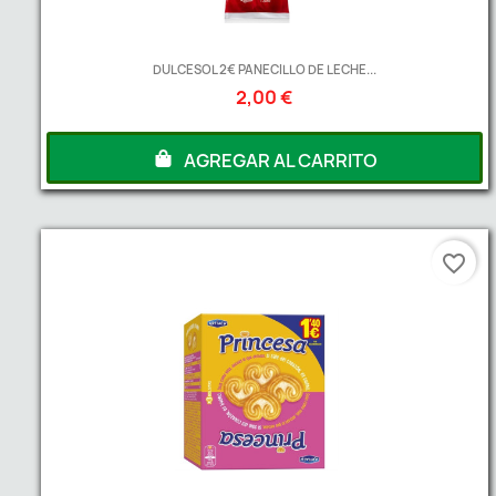
DULCESOL 2€ PANECILLO DE LECHE...
2,00 €
AGREGAR AL CARRITO
favorite_border