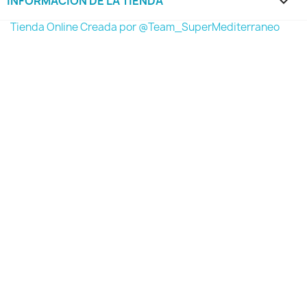
INFORMACIÓN DE LA TIENDA
keyboard_arrow_down
Tienda Online Creada por @Team_SuperMediterraneo