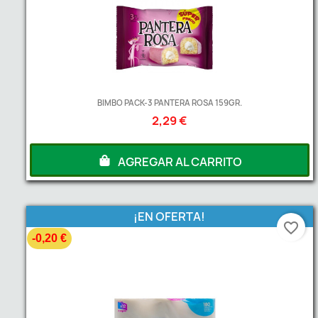
BIMBO PACK-3 PANTERA ROSA 159GR.
2,29 €
AGREGAR AL CARRITO
¡EN OFERTA!
favorite_border
-0,20 €