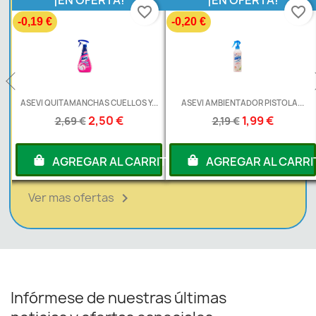
¡EN OFERTA!
¡EN OFERTA!
favorite_border
favorite_border
-0,19 €
-0,20 €
ASEVI QUITAMANCHAS CUELLOS Y...
ASEVI AMBIENTADOR PISTOLA...
2,50 €
1,99 €
2,69 €
2,19 €
RITO
AGREGAR AL CARRITO
AGREGAR AL CARRI
Ver mas ofertas

Infórmese de nuestras últimas