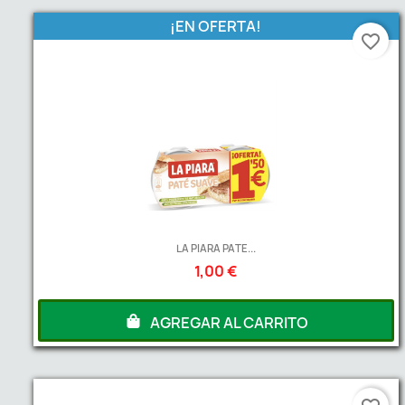
¡EN OFERTA!
favorite_border
LA PIARA PATE...
1,00 €
AGREGAR AL CARRITO