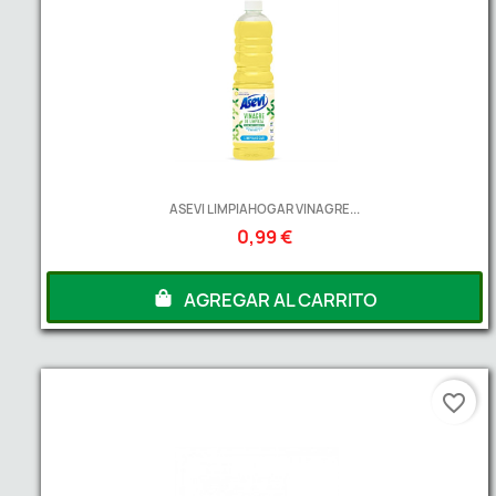
ASEVI LIMPIAHOGAR VINAGRE...
0,99 €
AGREGAR AL CARRITO
favorite_border