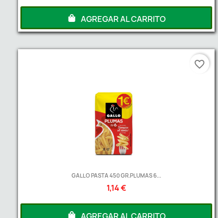
AGREGAR AL CARRITO
favorite_border
GALLO PASTA 450 GR.PLUMAS 6...
1,14 €
AGREGAR AL CARRITO