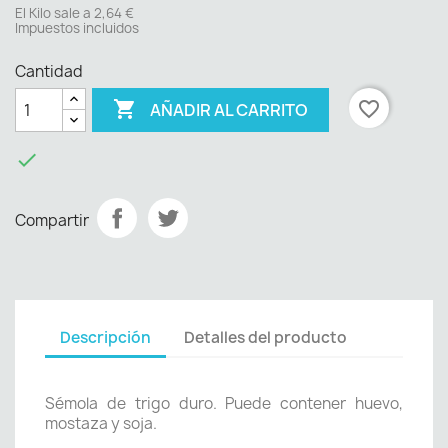
El Kilo sale a 2,64 €
Impuestos incluidos
Cantidad

favorite_border
AÑADIR AL CARRITO

Compartir
Descripción
Detalles del producto
Sémola de trigo duro. Puede contener huevo,
mostaza y soja.