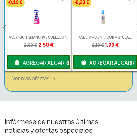
-0,19 €
-0,20 €
ASEVI QUITAMANCHAS CUELLOS Y...
ASEVI AMBIENTADOR PISTOLA...
2,50 €
1,99 €
2,69 €
2,19 €
RITO
AGREGAR AL CARRITO
AGREGAR AL CARRI
Ver mas ofertas

Infórmese de nuestras últimas
noticias y ofertas especiales