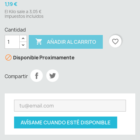
1,19 €
El Kilo sale a 3,05 €
Impuestos incluidos
Cantidad

favorite_border
AÑADIR AL CARRITO

Disponible Proximamente
Compartir
AVÍSAME CUANDO ESTÉ DISPONIBLE