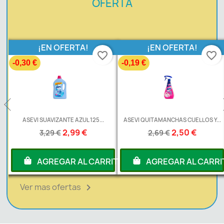
OFERTA
¡EN OFERTA!
¡EN OFERTA!
favorite_border
favorite_border
-0,30 €
-0,19 €
L
ASEVI SUAVIZANTE AZUL 125...
ASEVI QUITAMANCHAS CUELLOS Y...
2,99 €
2,50 €
3,29 €
2,69 €
RITO
AGREGAR AL CARRITO
AGREGAR AL CARRI
Ver mas ofertas
