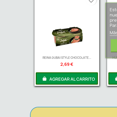
favorite_border
Est
nue
pre
Par
Más
REINA DUBAI STYLE CHOCOLATE...
HU
2,69 €
AGREGAR AL CARRITO