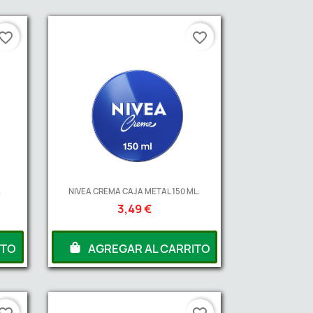
vorite_border
favorite_border
.
NIVEA CREMA CAJA METAL 150 ML.
3,49 €
ITO
AGREGAR AL CARRITO