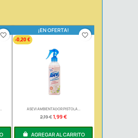
¡EN OFERTA!
favorite_border
favorite_border
-0,20 €
.
ASEVI AMBIENTADOR PISTOLA...
1,99 €
2,19 €
TO
AGREGAR AL CARRITO