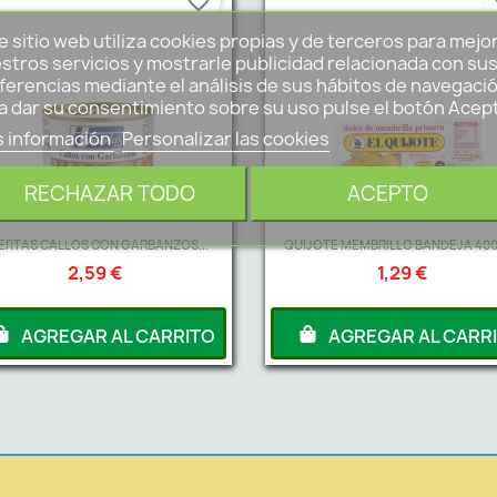
favorite_border
fa
e sitio web utiliza cookies propias y de terceros para mejo
stros servicios y mostrarle publicidad relacionada con su
ferencias mediante el análisis de sus hábitos de navegació
a dar su consentimiento sobre su uso pulse el botón Acep
 información
Personalizar las cookies
RECHAZAR TODO
ACEPTO
ERTAS CALLOS CON GARBANZOS...
QUIJOTE MEMBRILLO BANDEJA 400
2,59 €
1,29 €
AGREGAR AL CARRITO
AGREGAR AL CARR