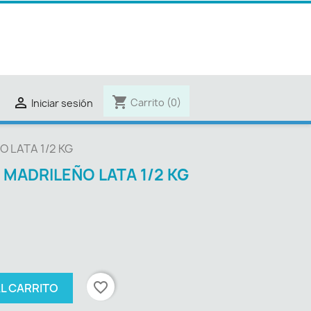
shopping_cart

Carrito
(0)
Iniciar sesión
 LATA 1/2 KG
MADRILEÑO LATA 1/2 KG
favorite_border
AL CARRITO