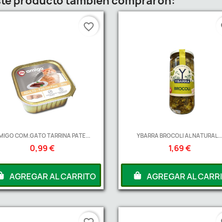
este producto también compraron:
favorite_border
fa
MIGO COM.GATO TARRINA PATE...
YBARRA BROCOLI AL NATURAL..
0,99 €
1,69 €
AGREGAR AL CARRITO
AGREGAR AL CARR