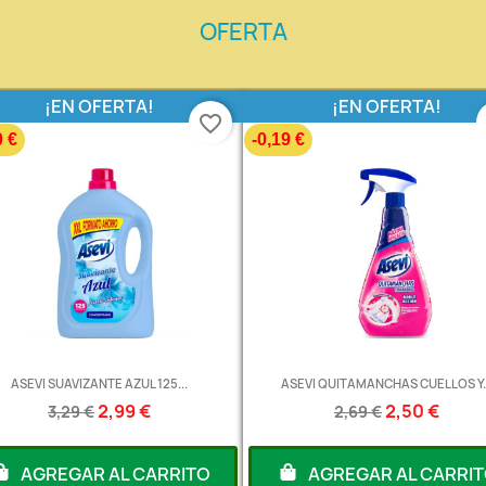
OFERTA
¡EN OFERTA!
¡EN OFERTA!
favorite_border
0 €
-0,19 €
ASEVI SUAVIZANTE AZUL 125...
ASEVI QUITAMANCHAS CUELLOS Y..
2,99 €
2,50 €
3,29 €
2,69 €
AGREGAR AL CARRITO
AGREGAR AL CARRI