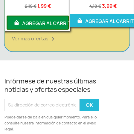
1,99 €
3,99 €
2,19 €
4,19 €
AGREGAR AL CARRI
RITO
AGREGAR AL CARRITO
Ver mas ofertas

Infórmese de nuestras últimas
noticias y ofertas especiales
Puede darse de baja en cualquier momento. Para ello,
consulte nuestra información de contacto en el aviso
legal.