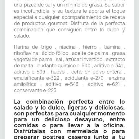
una pizca de sal y un mínimo de grasa. Su sabor
es incofundible, y su textura le aporta el toque
especial a cualquier acompañamiento de receta
de productos gourmet. Disfruta de la perfecta
combinación que consiguen entre lo dulce y
salado.
Harina de trigo , niacina , hierro , tiamina ,
riboflavina , ácido fólico , aceite de palma , grasa
vegetal de palma , sal , azúcar invertido , extracto
de malta , leudante quimico e-500 , aditivo e-341 ,
aditivo e-503 , huevo , leche en polvo entera ,
emulsificante e-322 , acidulante e-270 , enzima
amilolítica , aditivo e-543 , aditivo e-621 ,
conservante e-223
La combinación perfecta entre lo
salado y lo dulce, ligeras y deliciosas,
son perfectas para cualquier momento
para un delicioso desayuno, entre
comidas o para llevar a la oficina.
Disfrútalas con mermelada o para
preparar postres caseros junto a tu