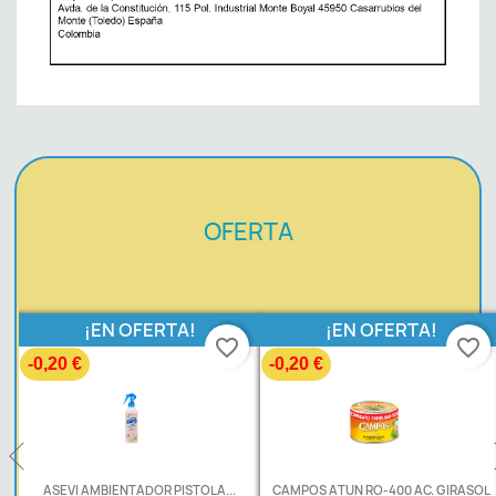
OFERTA
¡EN OFERTA!
¡EN OFERTA!
favorite_border
favorite_border
-0,20 €
-0,20 €
.
ASEVI AMBIENTADOR PISTOLA...
CAMPOS ATUN RO-400 AC. GIRASOL