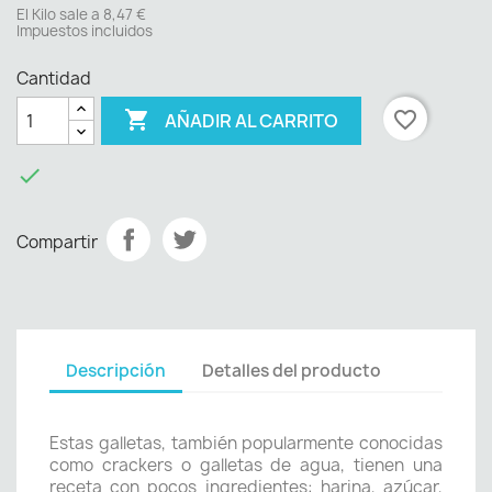
El Kilo sale a 8,47 €
Impuestos incluidos
Cantidad

favorite_border
AÑADIR AL CARRITO

Compartir
Descripción
Detalles del producto
Estas galletas, también popularmente conocidas
como crackers o galletas de agua, tienen una
receta con pocos ingredientes: harina, azúcar,