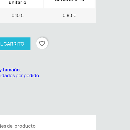
unitario
0,10 €
0,80 €
favorite_border
AL CARRITO
 y tamaño.
nidades por pedido.
les del producto