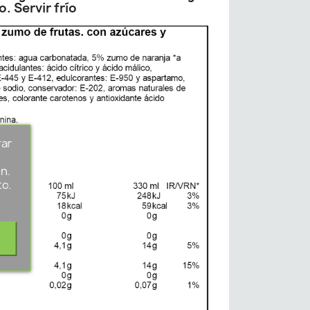
o. Servir frío
rar
s
n.
to.