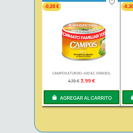
favorite_border
-0,20 €
-0,3
CAMPOS ATUN RO-400 AC. GIRASOL
3,99 €
4,19 €
AGREGAR AL CARRITO