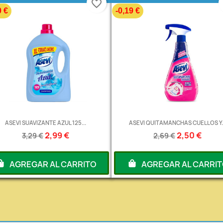
favorite_border
0 €
-0,19 €
ASEVI SUAVIZANTE AZUL 125...
ASEVI QUITAMANCHAS CUELLOS Y..
2,99 €
2,50 €
3,29 €
2,69 €
AGREGAR AL CARRITO
AGREGAR AL CARRI