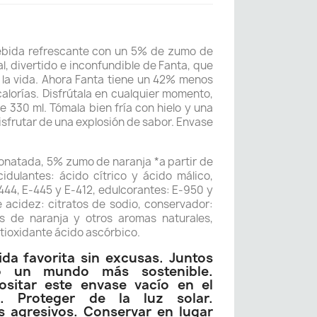
ebida refrescante con un 5% de zumo de
al, divertido e inconfundible de Fanta, que
la vida. Ahora Fanta tiene un 42% menos
alorías. Disfrútala en cualquier momento,
de 330 ml. Tómala bien fría con hielo y una
isfrutar de una explosión de sabor. Envase
onatada, 5% zumo de naranja *a partir de
idulantes: ácido cítrico y ácido málico,
-444, E-445 y E-412, edulcorantes: E-950 y
 acidez: citratos de sodio, conservador:
s de naranja y otros aromas naturales,
tioxidante ácido ascórbico.
ida favorita sin excusas. Juntos
o un mundo más sostenible.
sitar este envase vacío en el
. Proteger de la luz solar.
s agresivos. Conservar en lugar