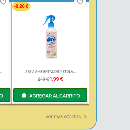
favorite_border
favorite_border
-0,20 €
.
ASEVI AMBIENTADOR PISTOLA...
1,99 €
2,19 €
TO
AGREGAR AL CARRITO
Ver mas ofertas
