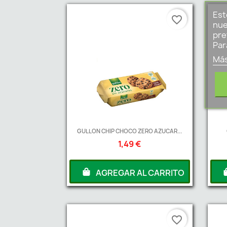
Est
favorite_border
nue
pre
Par
Más
GULLON CHIP CHOCO ZERO AZUCAR...
1,49 €
AGREGAR AL CARRITO
favorite_border