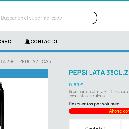
ORRO
CONTACTO
ATA 33CL.ZERO AZUCAR
PEPSI LATA 33CL
0,69 €
Si compra la oferta El Litro sale a
Impuestos incluidos
Descuentos por volumen
Ahorre co
Cantidad