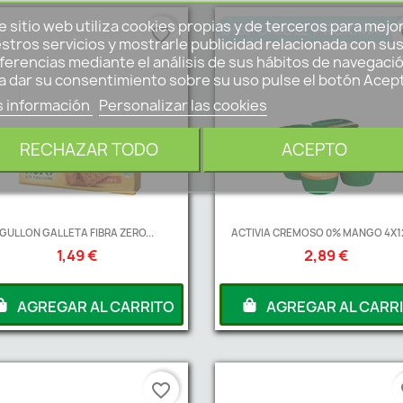
e sitio web utiliza cookies propias y de terceros para mejo
DISPONIBLE PROXIMAM
favorite_border
fa
stros servicios y mostrarle publicidad relacionada con su
ferencias mediante el análisis de sus hábitos de navegació
a dar su consentimiento sobre su uso pulse el botón Acep
 información
Personalizar las cookies
RECHAZAR TODO
ACEPTO
GULLON GALLETA FIBRA ZERO...
ACTIVIA CREMOSO 0% MANGO 4X12
1,49 €
2,89 €
AGREGAR AL CARRITO
AGREGAR AL CARR
favorite_border
fa