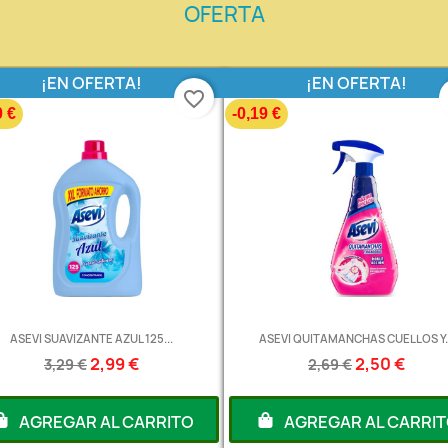
OFERTA
¡EN OFERTA!
¡EN OFERTA!
favorite_border
0 €
-0,19 €
ASEVI SUAVIZANTE AZUL 125...
ASEVI QUITAMANCHAS CUELLOS Y..
2,99 €
2,50 €
3,29 €
2,69 €
AGREGAR AL CARRITO
AGREGAR AL CARRI