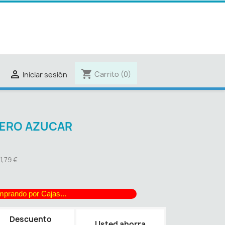
shopping_cart

Carrito
(0)
Iniciar sesión
.ZERO AZUCAR
 1,79 €
mprando por Cajas...
Descuento
Usted ahorra