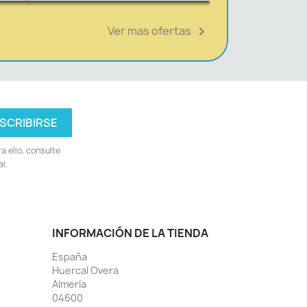
Ver mas ofertas

 ello, consulte
l.
INFORMACIÓN DE LA TIENDA
España
Huercal Overa
Almería
04600