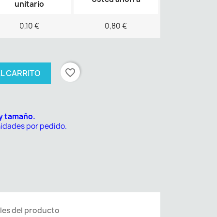
unitario
0,10 €
0,80 €
favorite_border
AL CARRITO
 y tamaño.
nidades por pedido.
les del producto