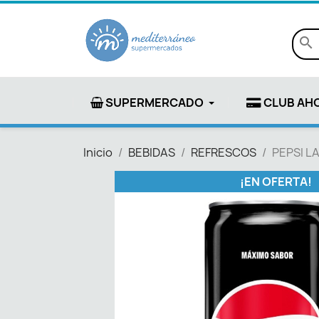
search
SUPERMERCADO
CLUB AH
Inicio
BEBIDAS
REFRESCOS
PEPSI L
¡EN OFERTA!