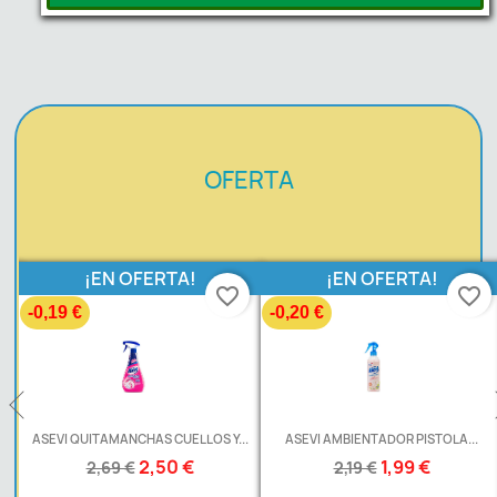
OFERTA
¡EN OFERTA!
¡EN OFERTA!
favorite_border
favorite_border
-0,19 €
-0,20 €
ASEVI QUITAMANCHAS CUELLOS Y...
ASEVI AMBIENTADOR PISTOLA...
2,50 €
1,99 €
2,69 €
2,19 €