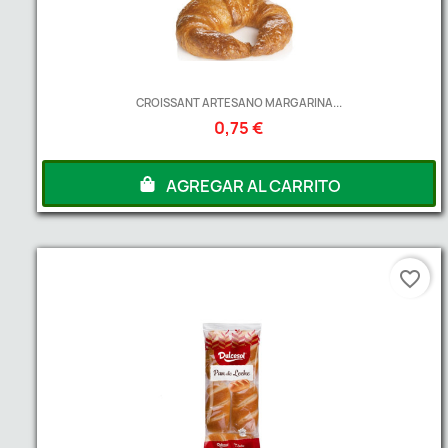
CROISSANT ARTESANO MARGARINA...
0,75 €
AGREGAR AL CARRITO
favorite_border