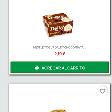
NESTLE YOGUR DALKY CHOCO/NATA...
2,19 €
AGREGAR AL CARRITO
favorite_border