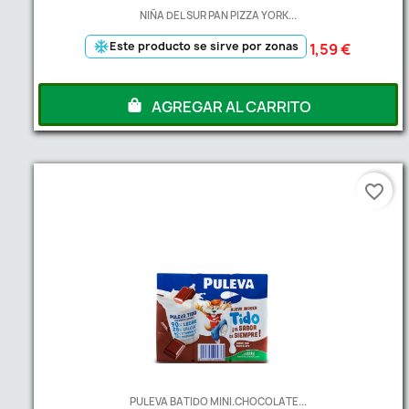
NIÑA DEL SUR PAN PIZZA YORK...
ac_unit
Este producto se sirve por zonas
1,59 €
AGREGAR AL CARRITO
favorite_border
PULEVA BATIDO MINI.CHOCOLATE...