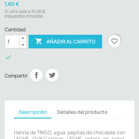
1,60 €
El Litro sale a 10,00 €
Impuestos incluidos
Cantidad

favorite_border
AÑADIR AL CARRITO

Compartir
Descripción
Detalles del producto
Harina de TRIGO, agua, pepitas de chocolate con
LECHE (14%)[azúcar, LECHE entera en polvo,