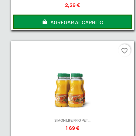
2,29 €
AGREGAR AL CARRITO
favorite_border
SIMON LIFE FRIO PET...
1,69 €