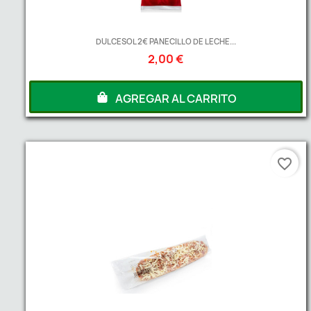
DULCESOL 2€ PANECILLO DE LECHE...
2,00 €
AGREGAR AL CARRITO
favorite_border