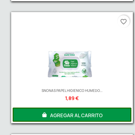
favorite_border
SNONAS PAPEL HIGIENICO HUMEDO...
1,89 €
AGREGAR AL CARRITO