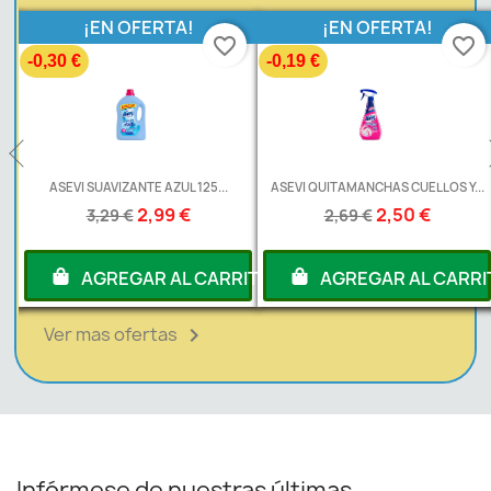
¡EN OFERTA!
¡EN OFERTA!
favorite_border
favorite_border
-0,30 €
-0,19 €
L
ASEVI SUAVIZANTE AZUL 125...
ASEVI QUITAMANCHAS CUELLOS Y...
2,99 €
2,50 €
3,29 €
2,69 €
RITO
AGREGAR AL CARRITO
AGREGAR AL CARRI
Ver mas ofertas

Infórmese de nuestras últimas