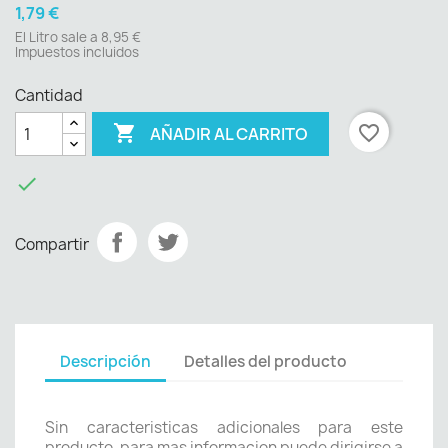
1,79 €
El Litro sale a 8,95 €
Impuestos incluidos
Cantidad

favorite_border
AÑADIR AL CARRITO

Compartir
Descripción
Detalles del producto
Sin caracteristicas adicionales para este
producto, para mas informacion puede dirigirse a