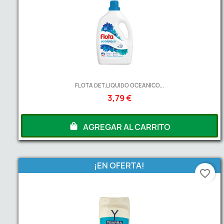
FLOTA DET.LIQUIDO OCEANICO...
3,79 €
AGREGAR AL CARRITO
¡EN OFERTA!
favorite_border