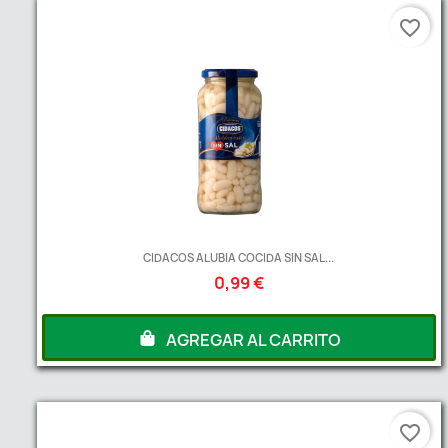
favorite_border
CIDACOS ALUBIA COCIDA SIN SAL...
0,99 €
AGREGAR AL CARRITO
favorite_border