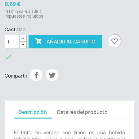
0,69 €
El Litro sale a 1,38 €
Impuestos incluidos
Cantidad

favorite_border
AÑADIR AL CARRITO

Compartir
Descripción
Detalles del producto
El tinto de verano con limón es una bebida
refrescante, ligera y con un toque chispeante