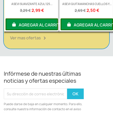
ZANTE AZUL 125...
ASEVI QUITAMANCHAS CUELLOS Y...
ASEVI AMBIENT
2,99 €
2,50 €
 €
2,69 €
2,19 €
EGAR AL CARRITO
AGREGAR AL CARRITO
AGREG
Ver mas ofertas

Infórmese de nuestras últimas
noticias y ofertas especiales
Puede darse de baja en cualquier momento. Para ello,
consulte nuestra información de contacto en el aviso