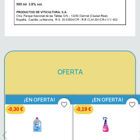
OFERTA
 OFERTA!
¡EN OFERTA!
¡EN O
favorite_border
favorite_border
-0,19 €
-0,20 €