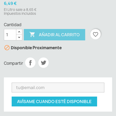
6,49 €
El Litro sale a 8,65 €
Impuestos incluidos
Cantidad

favorite_border
AÑADIR AL CARRITO

Disponible Proximamente
Compartir
AVÍSAME CUANDO ESTÉ DISPONIBLE