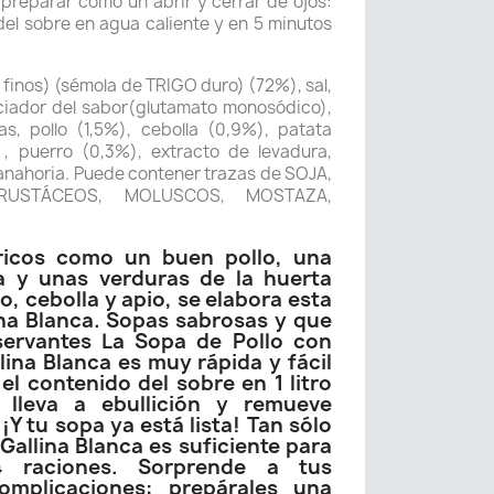
e preparar como un abrir y cerrar de ojos:
 del sobre en agua caliente y en 5 minutos
s finos) (sémola de TRIGO duro) (72%), sal,
ciador del sabor(glutamato monosódico),
s, pollo (1,5%), cebolla (0,9%), patata
 , puerro (0,3%), extracto de levadura,
zanahoria. Puede contener trazas de SOJA,
RUSTÁCEOS, MOLUSCOS, MOSTAZA,
ricos como un buen pollo, una
na y unas verduras de la huerta
, cebolla y apio, se elabora esta
na Blanca. Sopas sabrosas y que
ervantes La Sopa de Pollo con
lina Blanca es muy rápida y fácil
 el contenido del sobre en 1 litro
 lleva a ebullición y remueve
¡Y tu sopa ya está lista! Tan sólo
allina Blanca es suficiente para
4 raciones. Sorprende a tus
omplicaciones: prepárales una