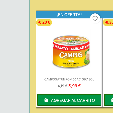
¡EN OFERTA!
favorite_border
-0,20 €
-0,3
CAMPOS ATUN RO-400 AC. GIRASOL
3,99 €
4,19 €
AGREGAR AL CARRITO