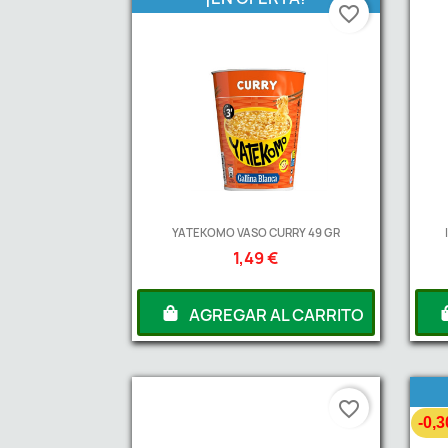
favorite_border
YATEKOMO VASO CURRY 49 GR
1,49 €
AGREGAR AL CARRITO
favorite_border
-0,3