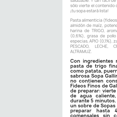
saludable. Y tan fácil d
sólo vierte el contenido
¡tu sopa estará lista!
Pasta alimenticia (fideo
almidón de maíz, poten
harina de TRIGO, aroma
(0,6%), grasa de pollo
especias, APIO (0,1%), 
PESCADO, LECHE, C
ALTRAMUZ.
Con ingredientes 
pasta de trigo fi
como patata, puerro
sabrosa Sopa Galli
no contienen cons
Fideos Finos de Gal
de preparar: vierte
de agua caliente,
durante 5 minutos. 
un sobre de Sopas G
preparar hasta 
comensales sin c