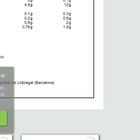
rar
s
n.
to.