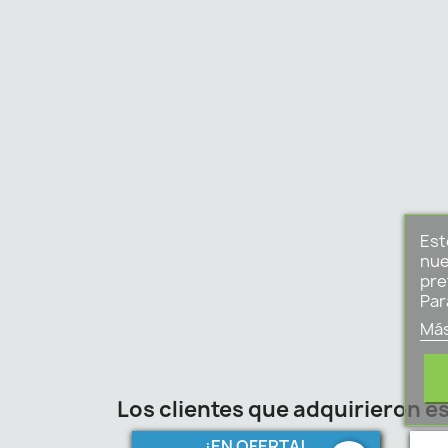
Est
nue
pre
Par
Más
Los clientes que adquirieron 
¡EN OFERTA!