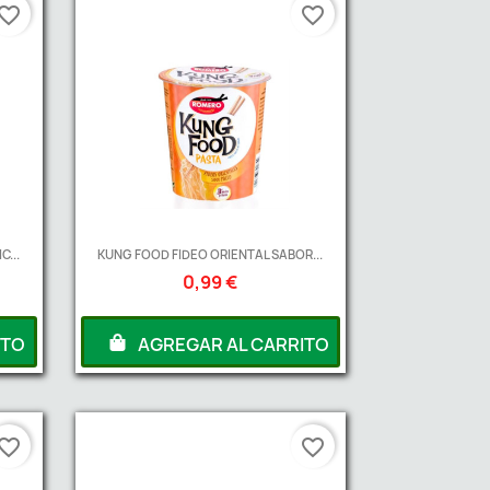
vorite_border
favorite_border
...
KUNG FOOD FIDEO ORIENTAL SABOR...
0,99 €
ITO
AGREGAR AL CARRITO
vorite_border
favorite_border