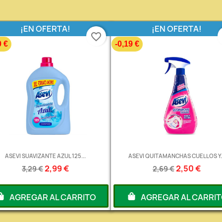
¡EN OFERTA!
¡EN OFERTA!
favorite_border
0 €
-0,19 €
ASEVI SUAVIZANTE AZUL 125...
ASEVI QUITAMANCHAS CUELLOS Y..
2,99 €
2,50 €
3,29 €
2,69 €
AGREGAR AL CARRITO
AGREGAR AL CARRI