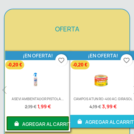
OFERTA
¡EN OFERTA!
¡EN OFERTA!
favorite_border
favorite_border
20 €
-0,20 €
-0,30
SEVI AMBIENTADOR PISTOLA...
CAMPOS ATUN RO-400 AC. GIRASOL
AS
1,99 €
3,99 €
2,19 €
4,19 €
AGREGAR AL CARRITO
AGREGAR AL CARRITO