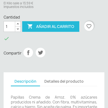
El Kilo sale a 13,59 €
Impuestos incluidos
Cantidad

favorite_border
AÑADIR AL CARRITO

Compartir
Descripción
Detalles del producto
Papillas Crema de Arroz. 0% azúcares
producidos ni añadido. Con fibra, multivitaminas,
calcio y hierro. Sin aceite de palma. Es importante