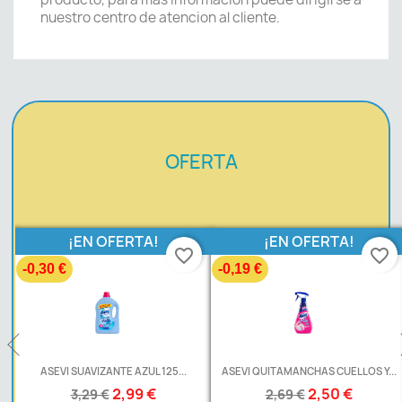
nuestro centro de atencion al cliente.
OFERTA
¡EN OFERTA!
¡EN OFERTA!
favorite_border
favorite_border
-0,30 €
-0,19 €
L
ASEVI SUAVIZANTE AZUL 125...
ASEVI QUITAMANCHAS CUELLOS Y...
2,99 €
2,50 €
3,29 €
2,69 €