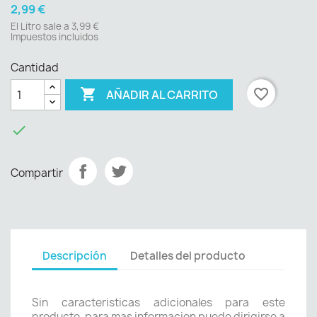
2,99 €
El Litro sale a 3,99 €
Impuestos incluidos
Cantidad

favorite_border
AÑADIR AL CARRITO

Compartir
Descripción
Detalles del producto
Sin caracteristicas adicionales para este
producto, para mas informacion puede dirigirse a