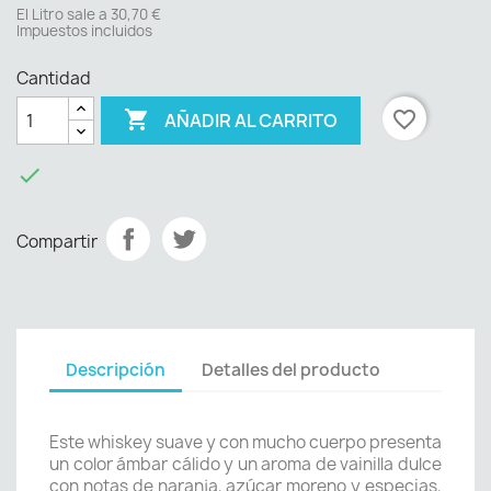
El Litro sale a 30,70 €
Impuestos incluidos
Cantidad

favorite_border
AÑADIR AL CARRITO

Compartir
Descripción
Detalles del producto
Este whiskey suave y con mucho cuerpo presenta
un color ámbar cálido y un aroma de vainilla dulce
con notas de naranja, azúcar moreno y especias,