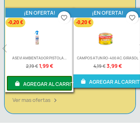
¡EN OFERTA!
¡EN OFERTA!
favorite_border
favorite_border
-0,20 €
-0,20 €
.
ASEVI AMBIENTADOR PISTOLA...
CAMPOS ATUN RO-400 AC. GIRASOL
1,99 €
3,99 €
2,19 €
4,19 €
AGREGAR AL CARRI
RITO
AGREGAR AL CARRITO
Ver mas ofertas
