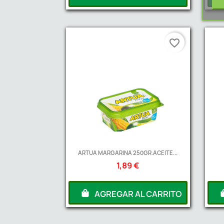
favorite_border
ARTUA MARGARINA 250GR.ACEITE...
1,89 €
AGREGAR AL CARRITO