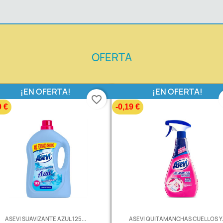
OFERTA
¡EN OFERTA!
¡EN OFERTA!
favorite_border
0 €
-0,19 €
ASEVI SUAVIZANTE AZUL 125...
ASEVI QUITAMANCHAS CUELLOS Y..