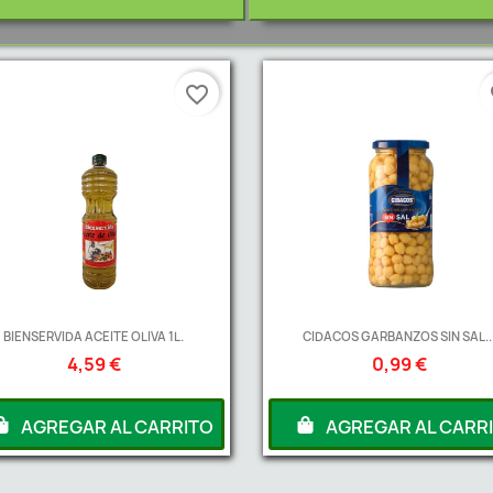
favorite_border
fa
BIENSERVIDA ACEITE OLIVA 1L.
CIDACOS GARBANZOS SIN SAL..
4,59 €
0,99 €
AGREGAR AL CARRITO
AGREGAR AL CARR