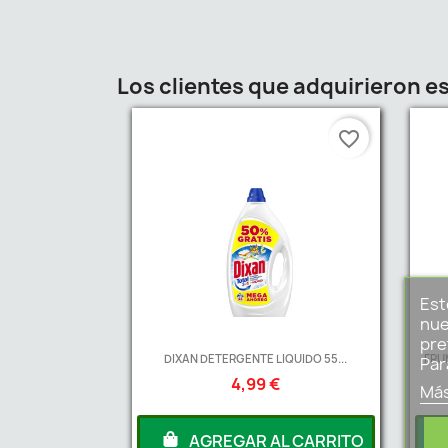
Los clientes que adquirieron 
favorite_border
Est
nue
pre
DIXAN DETERGENTE LIQUIDO 55...
FRU
Par
4,99 €
Más
AGREGAR AL CARRITO