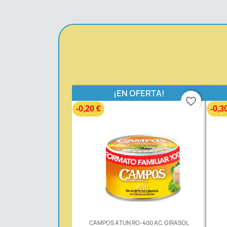
¡EN OFERTA!
favorite_border
-0,20 €
-0,3
CAMPOS ATUN RO-400 AC. GIRASOL