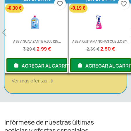
favorite_border
favorite_border
-0,30 €
-0,19 €
ASEVI SUAVIZANTE AZUL 125...
ASEVI QUITAMANCHAS CUELLOS Y...
2,99 €
2,50 €
3,29 €
2,69 €
ITO
AGREGAR AL CARRITO
AGREGAR AL CARRIT
Ver mas ofertas

Infórmese de nuestras últimas
noticias y ofertas especiales