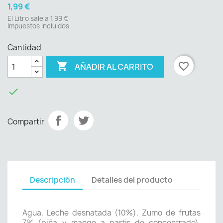
1,99 €
El Litro sale a 1,99 €
Impuestos incluidos
Cantidad

favorite_border
AÑADIR AL CARRITO

Compartir
Descripción
Detalles del producto
Agua, Leche desnatada (10%), Zumo de frutas
7% (piña y mango a partir de concentrado),