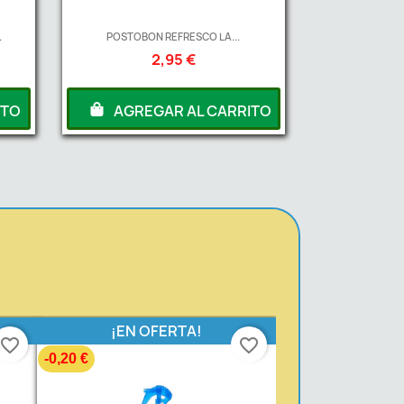
.
POSTOBON REFRESCO LA...
2,95 €
ITO
AGREGAR AL CARRITO
¡EN OFERTA!
favorite_border
favorite_border
-0,20 €