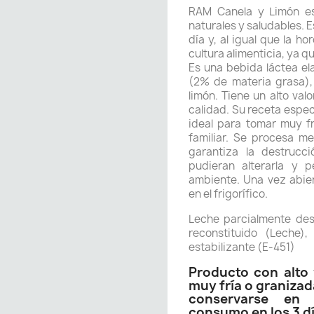
RAM Canela y Limón es
naturales y saludables. E
día y, al igual que la h
cultura alimenticia, ya q
Es una bebida láctea el
(2% de materia grasa),
limón. Tiene un alto val
calidad. Su receta espec
ideal para tomar muy f
familiar. Se procesa m
garantiza la destrucc
pudieran alterarla y 
ambiente. Una vez abier
en el frigorífico.
Leche parcialmente de
reconstituido (Leche)
estabilizante (E-451)
Producto con alto v
muy fría o granizad
conservarse en 
consumo en los 3 dí