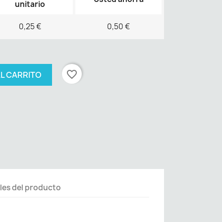
unitario
0,25 €
0,50 €
favorite_border
AL CARRITO
les del producto