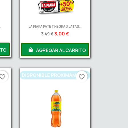
.
LA PIARA PATE T.NEGRA 3 LATAS...
3,00 €
3,49 €
ITO
AGREGAR AL CARRITO
DISPONIBLE PROXIMAMENTE
vorite_border
favorite_border