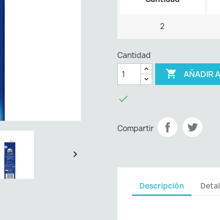
2
Cantidad

AÑADIR 

Compartir

Descripción
Detal