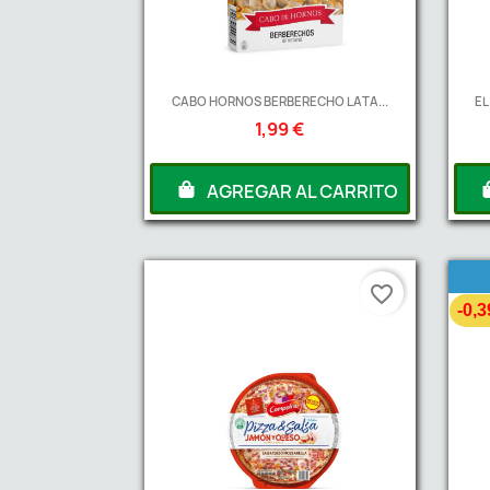
CABO HORNOS BERBERECHO LATA...
EL
1,99 €
AGREGAR AL CARRITO
favorite_border
-0,3