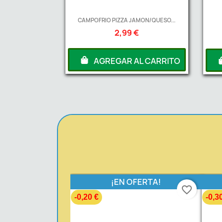
CAMPOFRIO PIZZA JAMON/QUESO...
2,99 €
AGREGAR AL CARRITO
¡EN OFERTA!
favorite_border
-0,20 €
-0,3