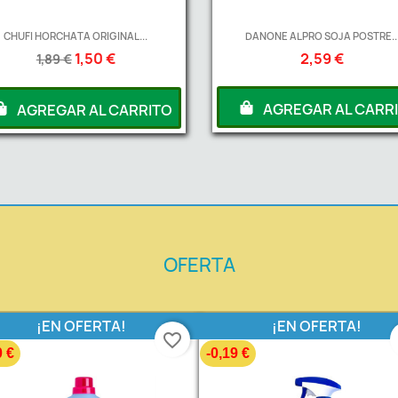
CHUFI HORCHATA ORIGINAL...
DANONE ALPRO SOJA POSTRE..
1,50 €
2,59 €
1,89 €
AGREGAR AL CARR
AGREGAR AL CARRITO
OFERTA
¡EN OFERTA!
¡EN OFERTA!
favorite_border
0 €
-0,19 €