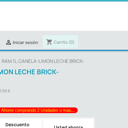
shopping_cart

Carrito
(0)
Iniciar sesión
RAM 1L.CANELA-LIMON LECHE BRICK-
MON LECHE BRICK-
 1,50 €
 Ahorre comprando 2 Unidades o mas...
Descuento
Usted ahorra