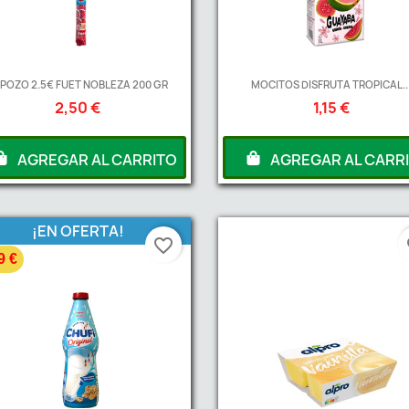
 POZO 2.5€ FUET NOBLEZA 200 GR
MOCITOS DISFRUTA TROPICAL..
2,50 €
1,15 €
AGREGAR AL CARRITO
AGREGAR AL CARR
¡EN OFERTA!
favorite_border
fa
9 €