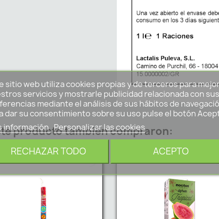
e sitio web utiliza cookies propias y de terceros para mejo
stros servicios y mostrarle publicidad relacionada con su
ferencias mediante el análisis de sus hábitos de navegació
a dar su consentimiento sobre su uso pulse el botón Acep
 información
Personalizar las cookies
este producto también compraron:
RECHAZAR TODO
ACEPTO
favorite_border
fa