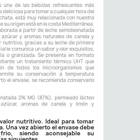
 una de las bebidas refrescantes más
s deliciosa para tomar a cualquier hora del
orchata, está muy relacionada con nuestra
ue su origen está en la costa Mediterránea.
aborada a partir de leche semidesnatada
 azúcar y aromas naturales de canela y
or nutritivo, gracias a su leche de primera
ial le comunica un sabor y olor exquisitos,
ría o granizada. Se presenta en formato
ediante un tratamiento térmico UHT que
ión de todos los microorganismos que
permite su conservación a temperatura
to el envase, se recomienda conservarlo
snatada 2% MG (87%), permeado lácteo
, azúcar, aromas de canela y limón y
alor nutritivo. Ideal para tomar
a. Una vez abierto el envase debe
frio, siendo aconsejable su
as siguientes