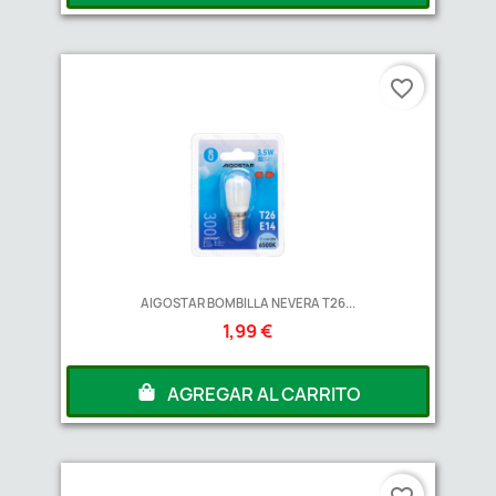
favorite_border
AIGOSTAR BOMBILLA NEVERA T26...
1,99 €
AGREGAR AL CARRITO