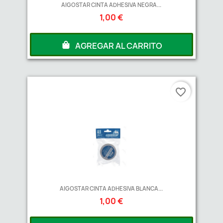
AIGOSTAR CINTA ADHESIVA NEGRA...
1,00 €
AGREGAR AL CARRITO
favorite_border
AIGOSTAR CINTA ADHESIVA BLANCA...
1,00 €