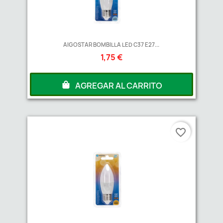
AIGOSTAR BOMBILLA LED C37 E27...
1,75 €
AGREGAR AL CARRITO
favorite_border