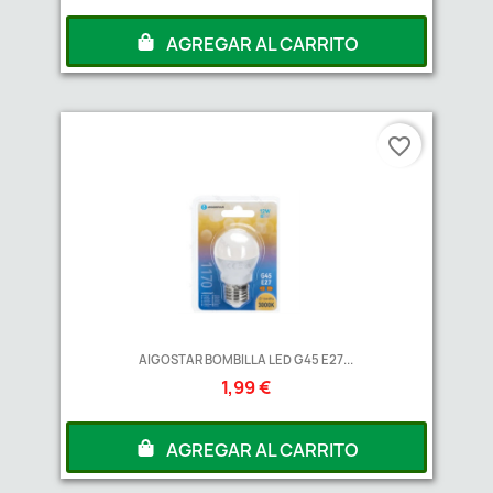
AGREGAR AL CARRITO
favorite_border
AIGOSTAR BOMBILLA LED G45 E27...
1,99 €
AGREGAR AL CARRITO