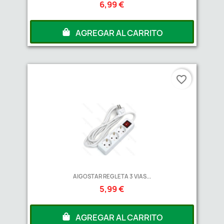
6,99 €
AGREGAR AL CARRITO
favorite_border
AIGOSTAR REGLETA 3 VIAS...
5,99 €
AGREGAR AL CARRITO