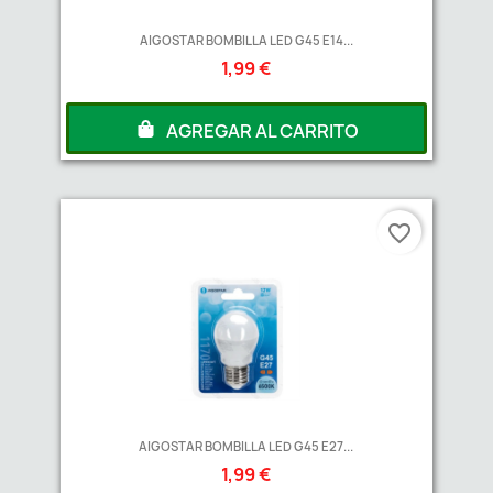
AIGOSTAR BOMBILLA LED G45 E14...
1,99 €
AGREGAR AL CARRITO
favorite_border
AIGOSTAR BOMBILLA LED G45 E27...
1,99 €