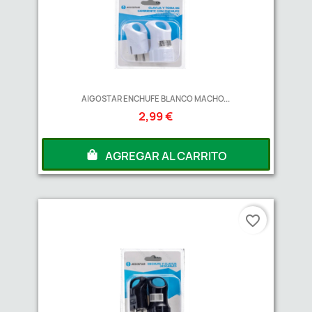
AIGOSTAR ENCHUFE BLANCO MACHO...
2,99 €
AGREGAR AL CARRITO
favorite_border