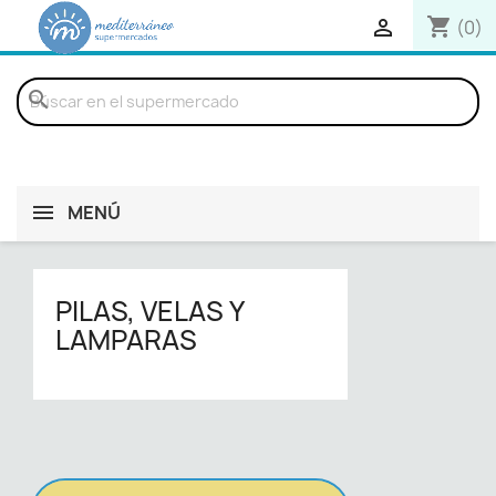
shopping_cart

(0)
search
MENÚ
PILAS, VELAS Y
LAMPARAS