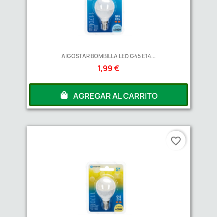
AIGOSTAR BOMBILLA LED G45 E14...
1,99 €
AGREGAR AL CARRITO
favorite_border