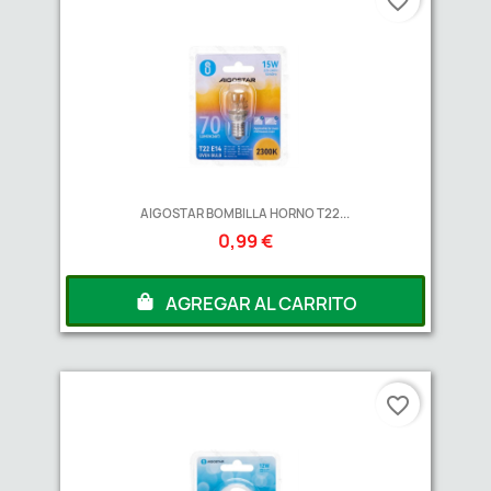
favorite_border
AIGOSTAR BOMBILLA HORNO T22...
0,99 €
AGREGAR AL CARRITO
favorite_border