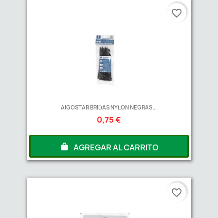
favorite_border
AIGOSTAR BRIDAS NYLON NEGRAS...
0,75 €
AGREGAR AL CARRITO
favorite_border