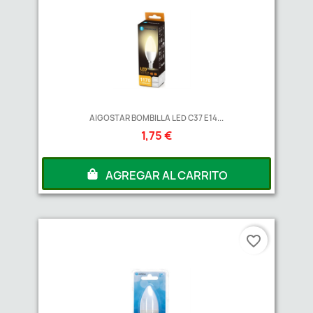
AIGOSTAR BOMBILLA LED C37 E14...
1,75 €
AGREGAR AL CARRITO
favorite_border