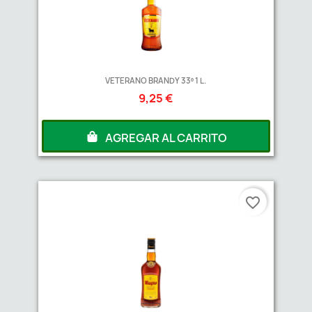
VETERANO BRANDY 33º 1 L.
9,25 €
AGREGAR AL CARRITO
favorite_border