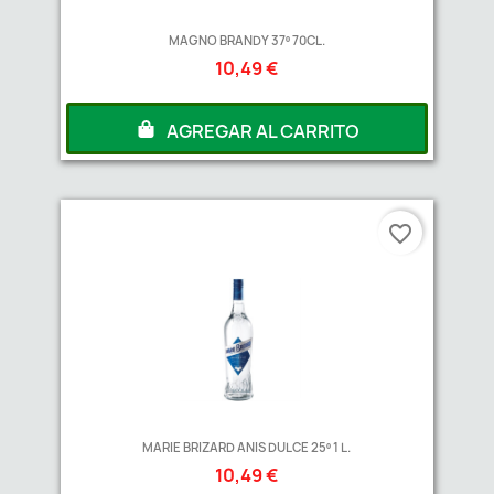
MAGNO BRANDY 37º 70CL.
10,49 €
AGREGAR AL CARRITO
favorite_border
MARIE BRIZARD ANIS DULCE 25º 1 L.
10,49 €