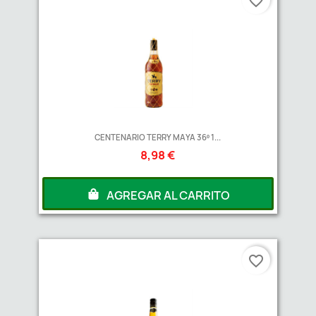
favorite_border
CENTENARIO TERRY MAYA 36º 1...
8,98 €
AGREGAR AL CARRITO
favorite_border