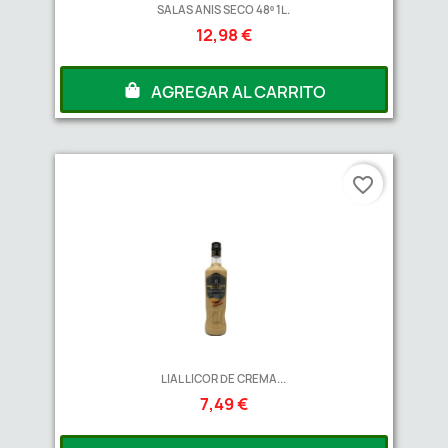
SALAS ANIS SECO 48º 1L.
12,98 €
AGREGAR AL CARRITO
favorite_border
LIAL LICOR DE CREMA...
7,49 €