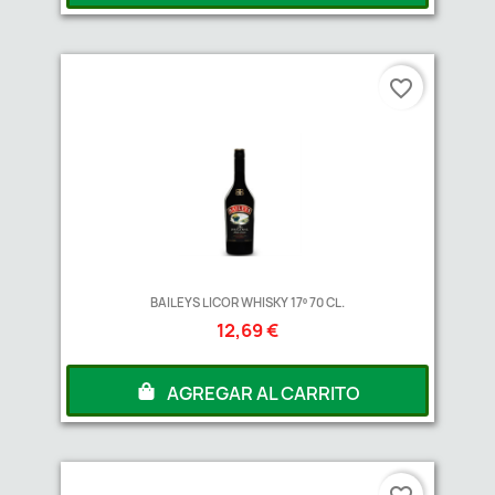
favorite_border
BAILEYS LICOR WHISKY 17º 70 CL.
12,69 €
AGREGAR AL CARRITO