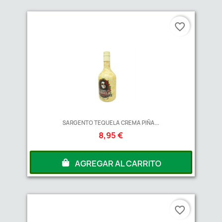
favorite_border
SARGENTO TEQUELA CREMA PIÑA...
8,95 €
AGREGAR AL CARRITO
favorite_border