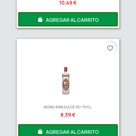
10,49 €
AGREGAR AL CARRITO
favorite_border
MONO ANIS DULCE 35 º 70 CL.
8,39 €
AGREGAR AL CARRITO