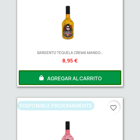
SARGENTO TEQUELA CREMA MANGO...
8,95 €
AGREGAR AL CARRITO
DISPONIBLE PROXIMAMENTE
favorite_border