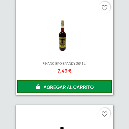
favorite_border
FINANCIERO BRANDY 30º 1 L.
7,49 €
AGREGAR AL CARRITO
favorite_border