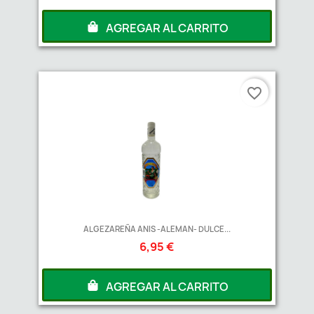
AGREGAR AL CARRITO
favorite_border
ALGEZAREÑA ANIS -ALEMAN- DULCE...
6,95 €
AGREGAR AL CARRITO