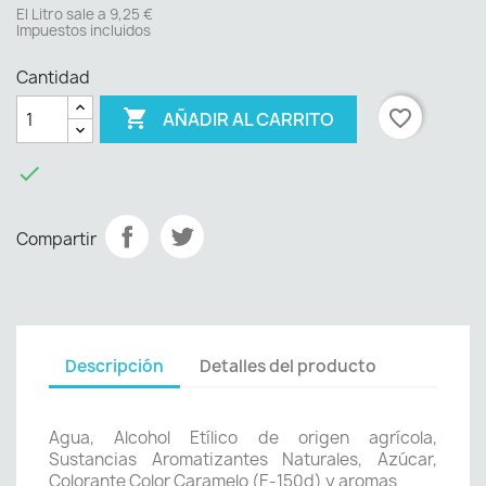
El Litro sale a 9,25 €
Impuestos incluidos
Cantidad

favorite_border
AÑADIR AL CARRITO

Compartir
Descripción
Detalles del producto
Agua, Alcohol Etílico de origen agrícola,
Sustancias Aromatizantes Naturales, Azúcar,
Colorante Color Caramelo (E-150d) y aromas