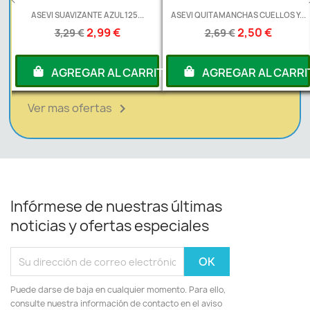
AZUL 125...
ASEVI QUITAMANCHAS CUELLOS Y...
ASEVI AMBIENTADOR P
99 €
2,50 €
1,99
2,69 €
2,19 €
 AL CARRITO
AGREGAR AL CARRITO
AGREGAR 
Ver mas ofertas

Infórmese de nuestras últimas
noticias y ofertas especiales
Puede darse de baja en cualquier momento. Para ello,
consulte nuestra información de contacto en el aviso