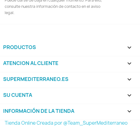
Puede darse de baja en cualquier momento. Para ello,
consulte nuestra información de contacto en el aviso
legal.
PRODUCTOS

ATENCION AL CLIENTE

SUPERMEDITERRANEO.ES

SU CUENTA

INFORMACIÓN DE LA TIENDA
keyboard_arrow_down
Tienda Online Creada por @Team_SuperMediterraneo