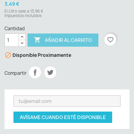
3,49 €
El Litro sale a 13,96 €
Impuestos incluidos
Cantidad

favorite_border
AÑADIR AL CARRITO

Disponible Proximamente
Compartir
AVÍSAME CUANDO ESTÉ DISPONIBLE