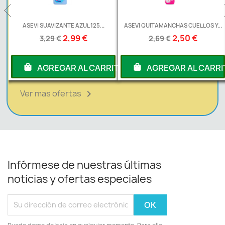
ASEVI SUAVIZANTE AZUL 125...
ASEVI QUITAMANCHAS CUELLOS Y...
2,99 €
2,50 €
3,29 €
2,69 €
TO
AGREGAR AL CARRITO
AGREGAR AL CARRITO
Ver mas ofertas

Infórmese de nuestras últimas
noticias y ofertas especiales