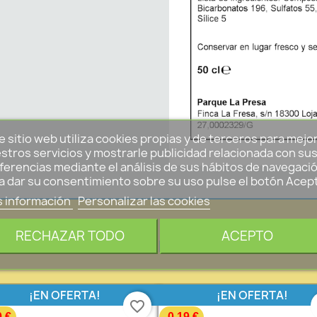
e sitio web utiliza cookies propias y de terceros para mejo
stros servicios y mostrarle publicidad relacionada con su
ferencias mediante el análisis de sus hábitos de navegació
a dar su consentimiento sobre su uso pulse el botón Acep
 información
Personalizar las cookies
RECHAZAR TODO
ACEPTO
OFERTA
¡EN OFERTA!
¡EN OFERTA!
favorite_border
0 €
-0,19 €