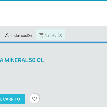
shopping_cart

Carrito
(0)
Iniciar sesión
A MINERAL 50 CL
favorite_border
AL CARRITO