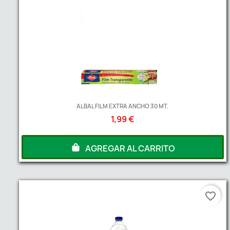
ALBAL FILM EXTRA ANCHO 30 MT.
1,99 €
AGREGAR AL CARRITO
favorite_border