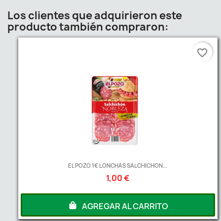
Los clientes que adquirieron este
producto también compraron:
favorite_border
EL POZO 1€ LONCHAS SALCHICHON...
1,00 €
AGREGAR AL CARRITO