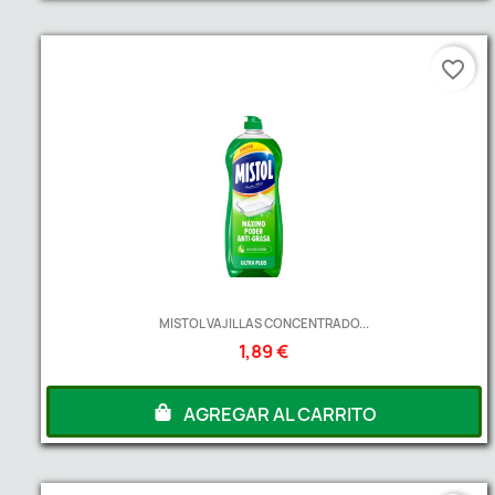
favorite_border
MISTOL VAJILLAS CONCENTRADO...
1,89 €
AGREGAR AL CARRITO