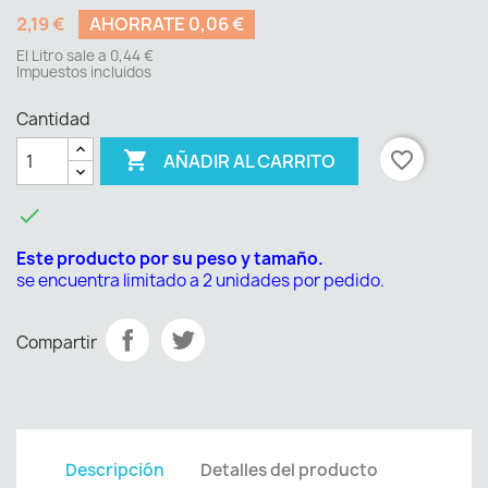
2,19 €
AHORRATE 0,06 €
El Litro sale a 0,44 €
Impuestos incluidos
Cantidad

favorite_border
AÑADIR AL CARRITO

Este producto por su peso y tamaño.
se encuentra limitado a 2 unidades por pedido.
Compartir
Descripción
Detalles del producto