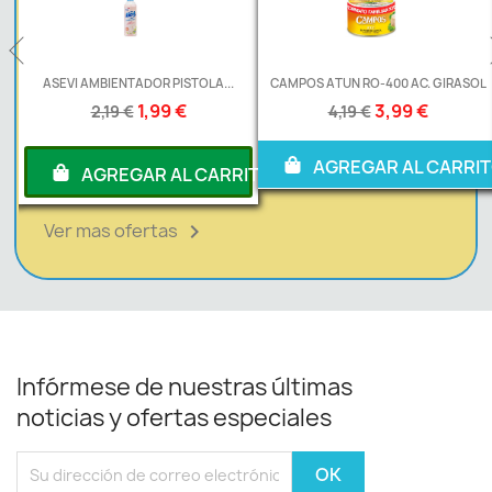
.
ASEVI AMBIENTADOR PISTOLA...
CAMPOS ATUN RO-400 AC. GIRASOL
1,99 €
3,99 €
2,19 €
4,19 €
AGREGAR AL CARRI
RITO
AGREGAR AL CARRITO
Ver mas ofertas

Infórmese de nuestras últimas
noticias y ofertas especiales