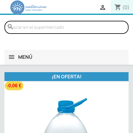
shopping_cart

(0)
search
MENÚ
¡EN OFERTA!
-0,06 €