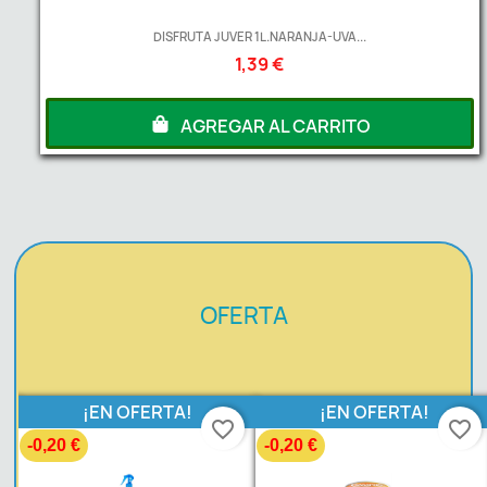
DISFRUTA JUVER 1L.NARANJA-UVA...
1,39 €
AGREGAR AL CARRITO
OFERTA
¡EN OFERTA!
¡EN OFERTA!
favorite_border
favorite_border
-0,20 €
-0,20 €