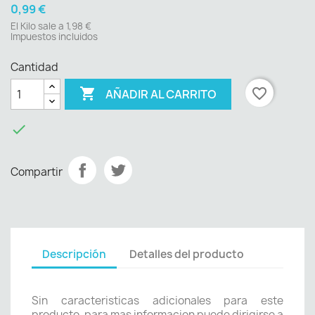
0,99 €
El Kilo sale a 1,98 €
Impuestos incluidos
Cantidad

favorite_border
AÑADIR AL CARRITO

Compartir
Descripción
Detalles del producto
Sin caracteristicas adicionales para este
producto, para mas informacion puede dirigirse a