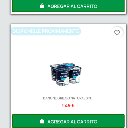
AGREGAR AL CARRITO
DISPONIBLE PROXIMAMENTE
favorite_border
DANONE GRIEGO NATURAL SIN...
1,49 €
AGREGAR AL CARRITO