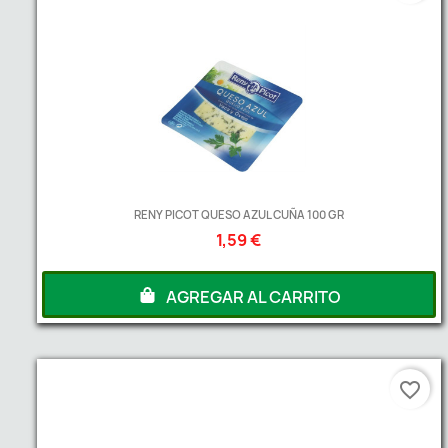
RENY PICOT QUESO AZUL CUÑA 100 GR
1,59 €
AGREGAR AL CARRITO
favorite_border