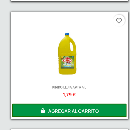
favorite_border
KIRIKO LEJIA APTA 4 L
1,79 €
AGREGAR AL CARRITO