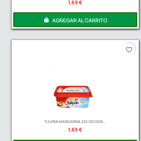
1,69 €
AGREGAR AL CARRITO
favorite_border
TULIPAN MARGARINA 225 GR.100%...
1,69 €