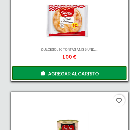
DULCESOL 1€ TORTAS ANIS 5 UND....
1,00 €
AGREGAR AL CARRITO
favorite_border