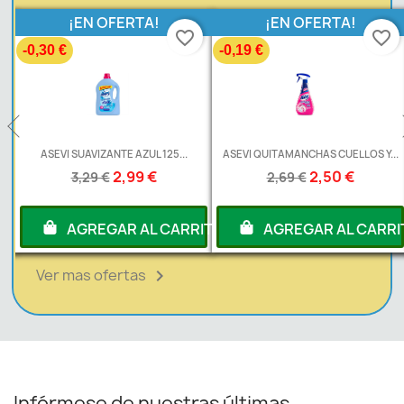
¡EN OFERTA!
¡EN OFERTA!
favorite_border
favorite_border
-0,30 €
-0,19 €
L
ASEVI SUAVIZANTE AZUL 125...
ASEVI QUITAMANCHAS CUELLOS Y...
2,99 €
2,50 €
3,29 €
2,69 €
RITO
AGREGAR AL CARRITO
AGREGAR AL CARRI
Ver mas ofertas

Infórmese de nuestras últimas