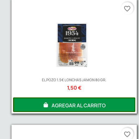
favorite_border
EL POZO 1.5€ LONCHAS JAMON 80 GR.
1,50 €
AGREGAR AL CARRITO
favorite_border