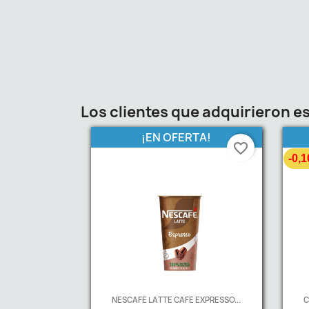
Los clientes que adquirieron 
¡EN OFERTA!
favorite_border
-0,1
NESCAFE LATTE CAFE EXPRESSO...
C