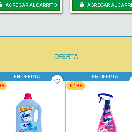
AGREGAR AL CARRITO
AGREGAR AL CARR
OFERTA
¡EN OFERTA!
¡EN OFERTA!
favorite_border
0 €
-0,19 €