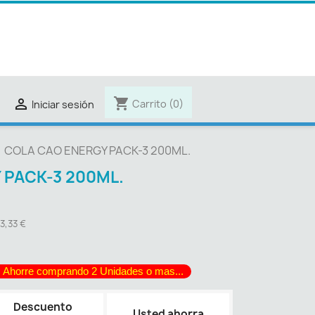
shopping_cart

Carrito
(0)
Iniciar sesión
COLA CAO ENERGY PACK-3 200ML.
 PACK-3 200ML.
 3,33 €
 Ahorre comprando 2 Unidades o mas...
Descuento
Usted ahorra