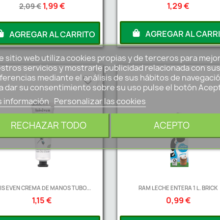
1,99 €
1,29 €
2,09 €
AGREGAR AL CARR
AGREGAR AL CARRITO
e sitio web utiliza cookies propias y de terceros para mejo
stros servicios y mostrarle publicidad relacionada con su
ferencias mediante el análisis de sus hábitos de navegació
favorite_border
fa
a dar su consentimiento sobre su uso pulse el botón Acep
 información
Personalizar las cookies
RECHAZAR TODO
ACEPTO
IS EVEN CREMA DE MANOS TUBO...
RAM LECHE ENTERA 1 L. BRICK
1,15 €
0,99 €