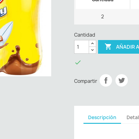
2
Cantidad

AÑADIR 

Compartir
Descripción
Detal