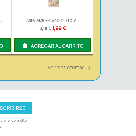
.
ASEVI AMBIENTADOR PISTOLA...
1,99 €
2,19 €
TO
AGREGAR AL CARRITO
Ver mas ofertas

 ello, consulte
l.