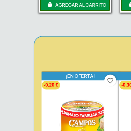
AGREGAR AL CARRITO
¡EN OFERTA!
favorite_border
-0,20 €
-0,3