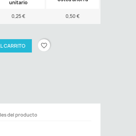
unitario
0,25 €
0,50 €
favorite_border
AL CARRITO
les del producto