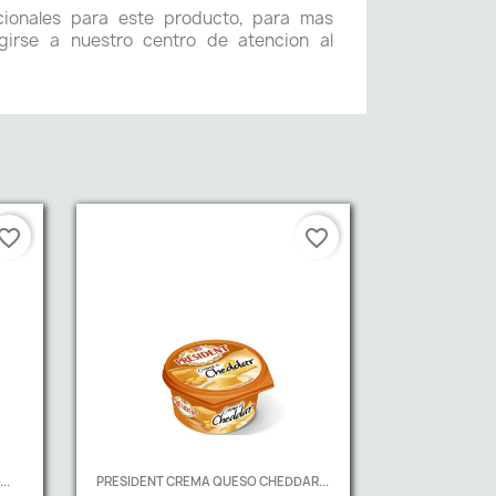
icionales para este producto, para mas
girse a nuestro centro de atencion al
vorite_border
favorite_border
..
PRESIDENT CREMA QUESO CHEDDAR...