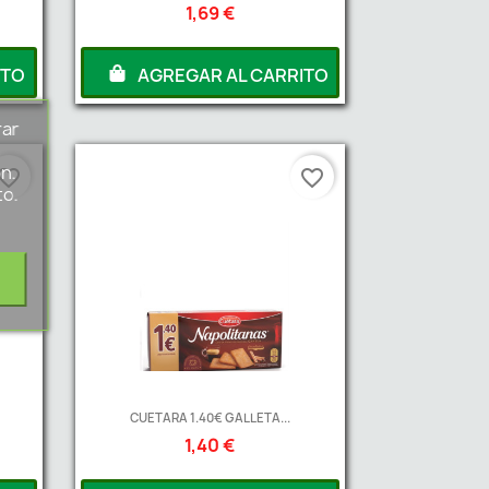
1,69 €
ITO
AGREGAR AL CARRITO
rar
s
n.
vorite_border
favorite_border
to.
CUETARA 1.40€ GALLETA...
1,40 €