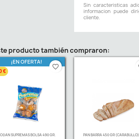
Sin caracteristicas ad
informacion puede diri
cliente.
este producto también compraron:
¡EN OFERTA!
favorite_border
fa
0 €
ODAN SUPREMAS BOLSA 490 GR.
PAN BARRA 450 GR (CARABULLO).