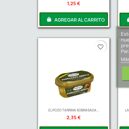
1,25 €
AGREGAR AL CARRITO
Est
nue
pre
favorite_border
Par
Más
EL POZO TARRINA SOBRASADA...
LA
2,35 €