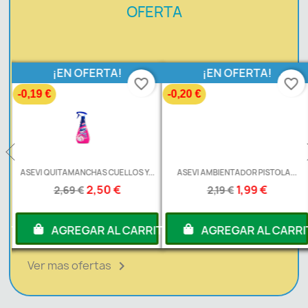
OFERTA
¡EN OFERTA!
¡EN OFERTA!
favorite_border
favorite_border
-0,19 €
-0,20 €
ASEVI QUITAMANCHAS CUELLOS Y...
ASEVI AMBIENTADOR PISTOLA...
2,50 €
1,99 €
2,69 €
2,19 €
RITO
AGREGAR AL CARRITO
AGREGAR AL CARRI
Ver mas ofertas
