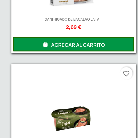
DANI HIGADO DE BACALAO LATA...
2,69 €
AGREGAR AL CARRITO
favorite_border