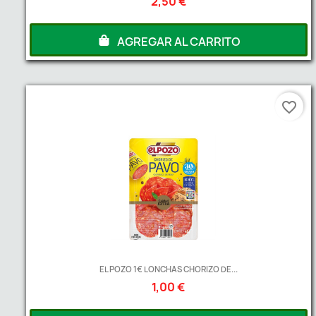
2,50 €
AGREGAR AL CARRITO
favorite_border
EL POZO 1€ LONCHAS CHORIZO DE...
1,00 €