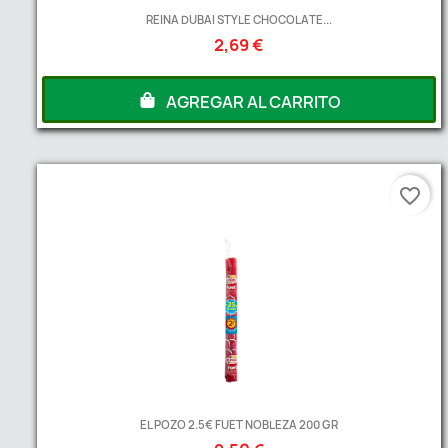
REINA DUBAI STYLE CHOCOLATE...
2,69 €
AGREGAR AL CARRITO
favorite_border
EL POZO 2.5€ FUET NOBLEZA 200 GR