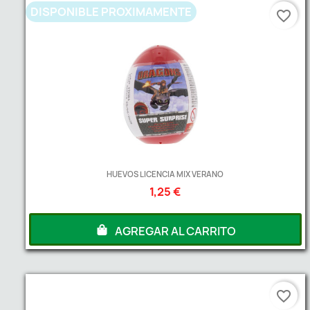
DISPONIBLE PROXIMAMENTE
favorite_border
HUEVOS LICENCIA MIX VERANO
1,25 €
AGREGAR AL CARRITO
favorite_border