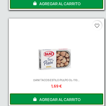
AGREGAR AL CARRITO
favorite_border
DANI TACOS ESTILO PULPO OL-110...
1,69 €
AGREGAR AL CARRITO