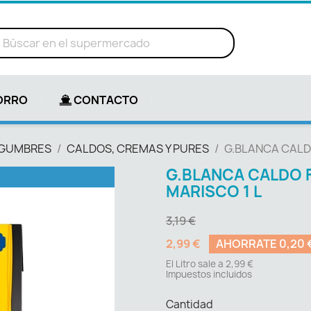
ORRO
CONTACTO
LEGUMBRES
CALDOS, CREMAS Y PURES
G.BLANCA CALD
G.BLANCA CALDO 
MARISCO 1 L
3,19 €
2,99 €
AHORRATE 0,20 
El Litro sale a 2,99 €
Impuestos incluidos
Cantidad