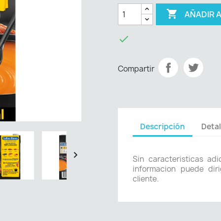

AÑADIR 

Compartir
Descripción
Detal

Sin caracteristicas ad
informacion puede diri
cliente.