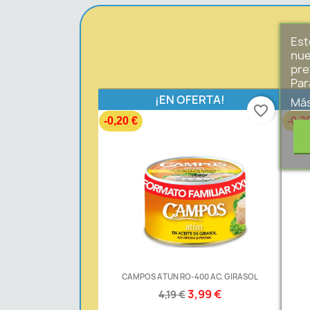
Est
nue
pre
Par
¡EN OFERTA!
Más
favorite_border
-0,20 €
-0,3
CAMPOS ATUN RO-400 AC. GIRASOL
3,99 €
4,19 €