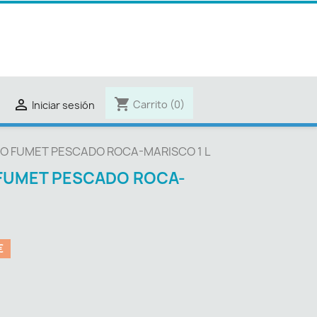
shopping_cart

Carrito
(0)
Iniciar sesión
O FUMET PESCADO ROCA-MARISCO 1 L
FUMET PESCADO ROCA-
€