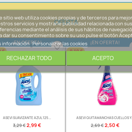
e sitio web utiliza cookies propias y de terceros para mejo
OFERTA
stros servicios y mostrarle publicidad relacionada con su
ferencias mediante el análisis de sus hábitos de navegació
a dar su consentimiento sobre su uso pulse el botón Acep
¡EN OFERTA!
¡EN OFERTA!
 información
Personalizar las cookies
favorite_border
0 €
-0,19 €
RECHAZAR TODO
ACEPTO
ASEVI SUAVIZANTE AZUL 125...
ASEVI QUITAMANCHAS CUELLOS Y..
2,99 €
2,50 €
3,29 €
2,69 €