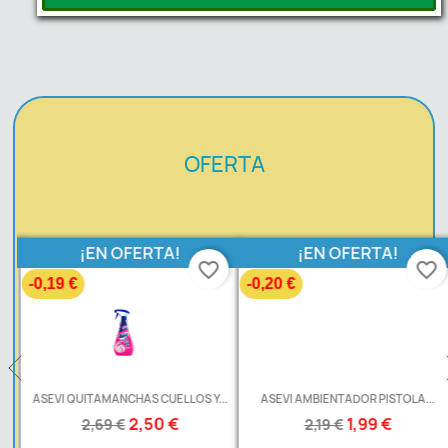
OFERTA
¡EN OFERTA!
¡EN OFERTA!
favorite_border
favorite_border
-0,19 €
-0,20 €
ASEVI QUITAMANCHAS CUELLOS Y...
ASEVI AMBIENTADOR PISTOLA...
2,50 €
1,99 €
2,69 €
2,19 €