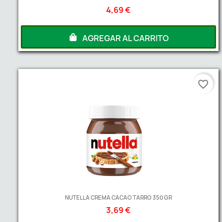
4,69 €
AGREGAR AL CARRITO
favorite_border
NUTELLA CREMA CACAO TARRO 350 GR
3,69 €