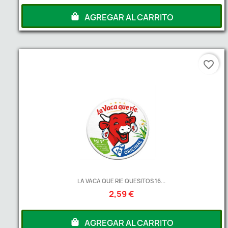
AGREGAR AL CARRITO
favorite_border
LA VACA QUE RIE QUESITOS 16...
2,59 €
AGREGAR AL CARRITO