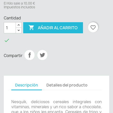
El Kilo sale a 10,00 €
Impuestos incluidos
Cantidad

favorite_border
AÑADIR AL CARRITO

Compartir
Descripción
Detalles del producto
Nesquik, deliciosos cereales integrales con
vitaminas, minerales y un rico sabor a chocolate,
que a los niños les encanta. Cereales de trigo y