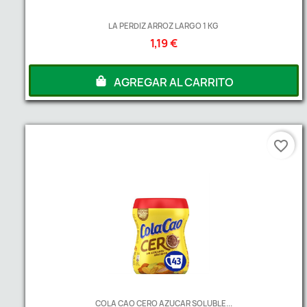
LA PERDIZ ARROZ LARGO 1 KG
1,19 €
AGREGAR AL CARRITO
favorite_border
COLA CAO CERO AZUCAR SOLUBLE...