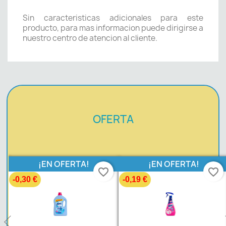
Sin caracteristicas adicionales para este
producto, para mas informacion puede dirigirse a
nuestro centro de atencion al cliente.
OFERTA
¡EN OFERTA!
¡EN OFERTA!
favorite_border
favorite_border
-0,30 €
-0,19 €