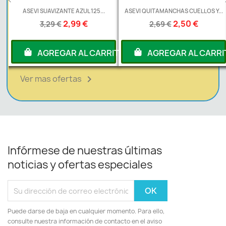
L
ASEVI SUAVIZANTE AZUL 125...
ASEVI QUITAMANCHAS CUELLOS Y...
2,99 €
2,50 €
3,29 €
2,69 €
RITO
AGREGAR AL CARRITO
AGREGAR AL CARRI
Ver mas ofertas

Infórmese de nuestras últimas
noticias y ofertas especiales
Puede darse de baja en cualquier momento. Para ello,
consulte nuestra información de contacto en el aviso