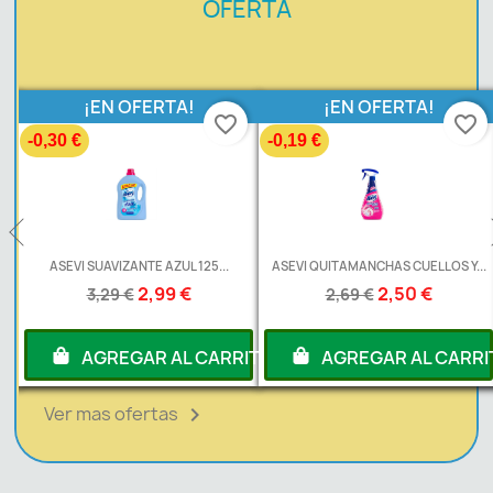
OFERTA
¡EN OFERTA!
¡EN OFERTA!
favorite_border
favorite_border
-0,30 €
-0,19 €
L
ASEVI SUAVIZANTE AZUL 125...
ASEVI QUITAMANCHAS CUELLOS Y...
2,99 €
2,50 €
3,29 €
2,69 €
RITO
AGREGAR AL CARRITO
AGREGAR AL CARRI
Ver mas ofertas
