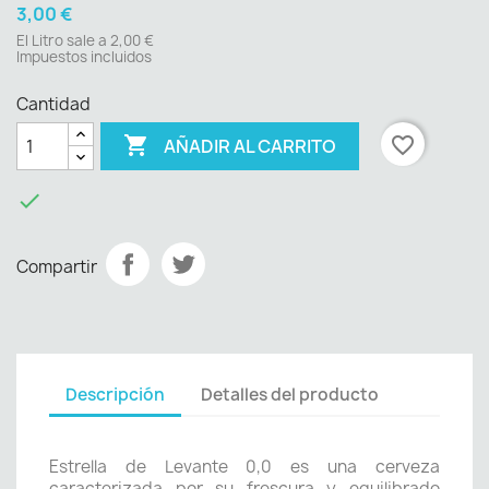
3,00 €
El Litro sale a 2,00 €
Impuestos incluidos
Cantidad

favorite_border
AÑADIR AL CARRITO

Compartir
Descripción
Detalles del producto
Estrella de Levante 0,0 es una cerveza
caracterizada por su frescura y equilibrado