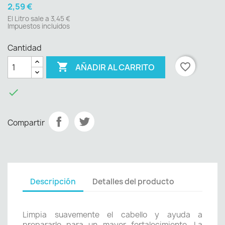
2,59 €
El Litro sale a 3,45 €
Impuestos incluidos
Cantidad

favorite_border
AÑADIR AL CARRITO

Compartir
Descripción
Detalles del producto
Limpia suavemente el cabello y ayuda a
prepararlo para un mayor fortalecimiento. La