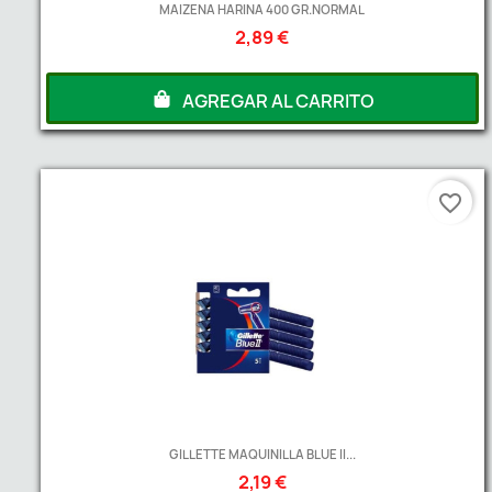
MAIZENA HARINA 400 GR.NORMAL
2,89 €
AGREGAR AL CARRITO
favorite_border
GILLETTE MAQUINILLA BLUE II...
2,19 €