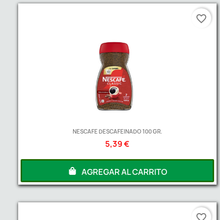
favorite_border
NESCAFE DESCAFEINADO 100 GR.
5,39 €
AGREGAR AL CARRITO
favorite_border