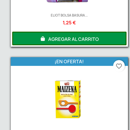
ELIOT BOLSA BASURA...
1,25 €
AGREGAR AL CARRITO
¡EN OFERTA!
favorite_border