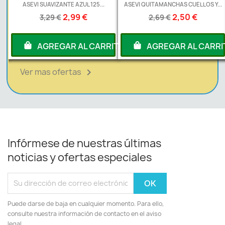
L
ASEVI SUAVIZANTE AZUL 125...
ASEVI QUITAMANCHAS CUELLOS Y...
2,99 €
2,50 €
3,29 €
2,69 €
RITO
AGREGAR AL CARRITO
AGREGAR AL CARRI
Ver mas ofertas

Infórmese de nuestras últimas
noticias y ofertas especiales
Puede darse de baja en cualquier momento. Para ello,
consulte nuestra información de contacto en el aviso
legal.