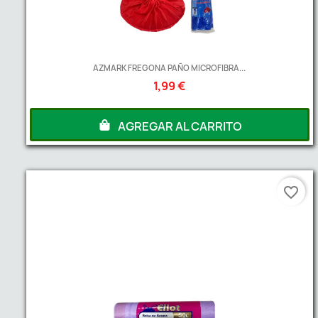
AZMARK FREGONA PAÑO MICROFIBRA...
1,99 €
AGREGAR AL CARRITO
favorite_border