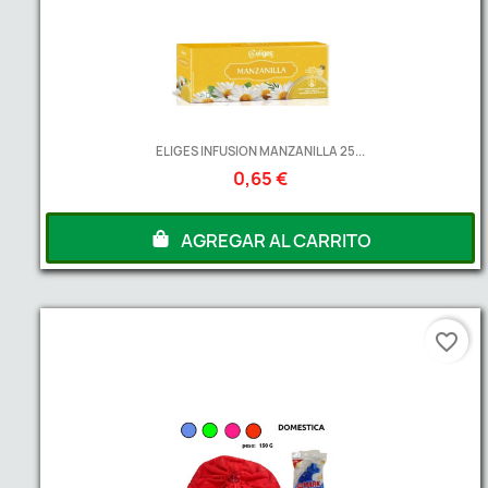
ELIGES INFUSION MANZANILLA 25...
0,65 €
AGREGAR AL CARRITO
favorite_border