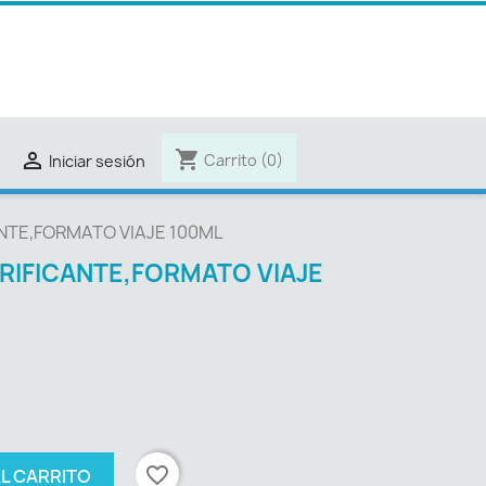
shopping_cart

Carrito
(0)
Iniciar sesión
NTE,FORMATO VIAJE 100ML
RIFICANTE,FORMATO VIAJE
favorite_border
AL CARRITO