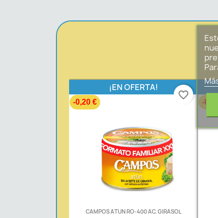
Est
nue
pre
Par
Más
¡EN OFERTA!
favorite_border
-0,20 €
-0,3
CAMPOS ATUN RO-400 AC. GIRASOL