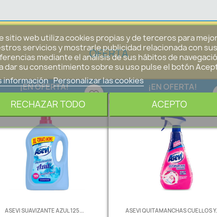
e sitio web utiliza cookies propias y de terceros para mejo
stros servicios y mostrarle publicidad relacionada con su
OFERTA
ferencias mediante el análisis de sus hábitos de navegació
a dar su consentimiento sobre su uso pulse el botón Acep
 información
Personalizar las cookies
¡EN OFERTA!
¡EN OFERTA!
favorite_border
0 €
-0,19 €
RECHAZAR TODO
ACEPTO
ASEVI SUAVIZANTE AZUL 125...
ASEVI QUITAMANCHAS CUELLOS Y..