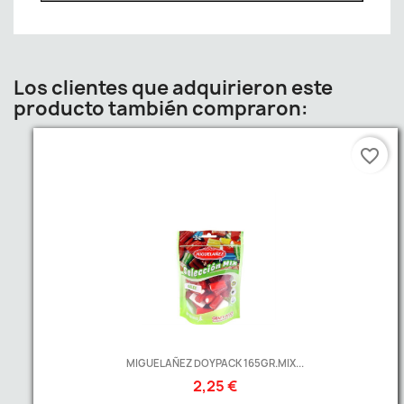
Los clientes que adquirieron este
producto también compraron:
favorite_border
MIGUELAÑEZ DOYPACK 165GR.MIX...
2,25 €