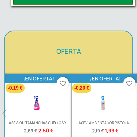
OFERTA
¡EN OFERTA!
¡EN OFERTA!
favorite_border
favorite_border
-0,19 €
-0,20 €
ASEVI QUITAMANCHAS CUELLOS Y...
ASEVI AMBIENTADOR PISTOLA...
2,50 €
1,99 €
2,69 €
2,19 €