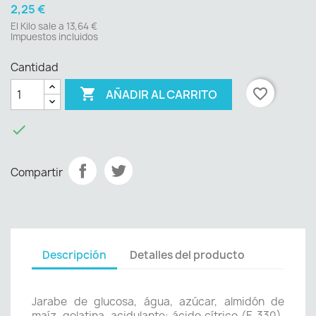
2,25 €
El Kilo sale a 13,64 €
Impuestos incluidos
Cantidad

favorite_border
AÑADIR AL CARRITO

Compartir
Descripción
Detalles del producto
Jarabe de glucosa, água, azúcar, almidón de
maíz, gelatina, acidulante: ácido cítrico (E-330),