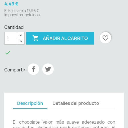
4,49 €
El Kilo sale a 17,96 €
Impuestos incluidos
Cantidad

favorite_border
AÑADIR AL CARRITO

Compartir
Descripción
Detalles del producto
El chocolate Valor más suave aderezado con
exquisitas almendras mediterráneas enteras. El