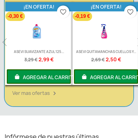
¡EN OFERTA!
¡EN OFERTA!
favorite_border
favorite_border
-0,30 €
-0,19 €
L
ASEVI SUAVIZANTE AZUL 125...
ASEVI QUITAMANCHAS CUELLOS Y...
2,99 €
2,50 €
3,29 €
2,69 €
RITO
AGREGAR AL CARRITO
AGREGAR AL CARRI
Ver mas ofertas

Infórmese de nuestras últimas