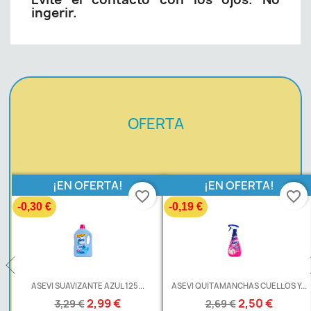
ingerir.
OFERTA
¡EN OFERTA!
¡EN OFERTA!
favorite_border
favorite_border
-0,30 €
-0,19 €
L
ASEVI SUAVIZANTE AZUL 125...
ASEVI QUITAMANCHAS CUELLOS Y...
2,99 €
2,50 €
3,29 €
2,69 €