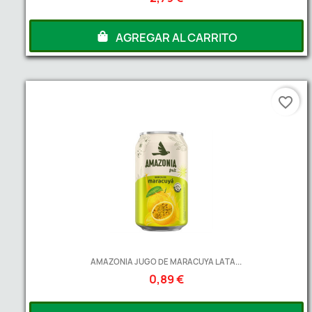
AGREGAR AL CARRITO
favorite_border
AMAZONIA JUGO DE MARACUYA LATA...
0,89 €