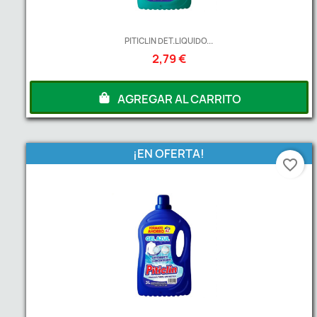
PITICLIN DET.LIQUIDO...
2,79 €
AGREGAR AL CARRITO
¡EN OFERTA!
favorite_border