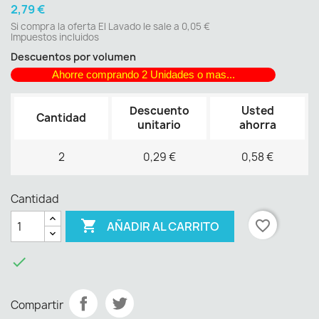
2,79 €
Si compra la oferta El Lavado le sale a 0,05 €
Impuestos incluidos
Descuentos por volumen
Ahorre comprando 2 Unidades o mas...
Descuento
Usted
Cantidad
unitario
ahorra
2
0,29 €
0,58 €
Cantidad

favorite_border
AÑADIR AL CARRITO

Compartir