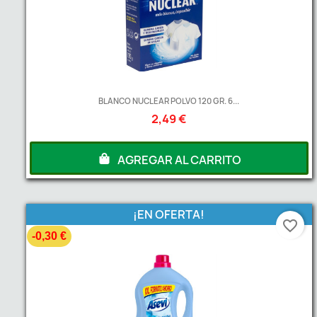
BLANCO NUCLEAR POLVO 120 GR. 6...
2,49 €
AGREGAR AL CARRITO
¡EN OFERTA!
favorite_border
-0,30 €