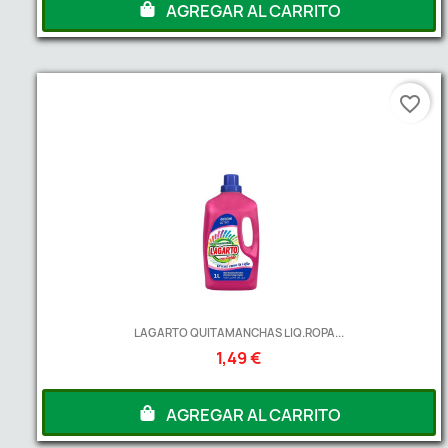
AGREGAR AL CARRITO
favorite_border
LAGARTO QUITAMANCHAS LIQ.ROPA...
1,49 €
AGREGAR AL CARRITO