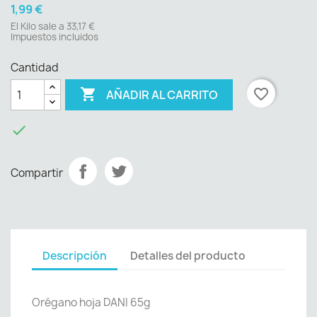
1,99 €
El Kilo sale a 33,17 €
Impuestos incluidos
Cantidad

favorite_border
AÑADIR AL CARRITO

Compartir
Descripción
Detalles del producto
Orégano hoja DANI 65g