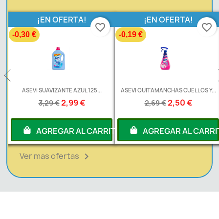
¡EN OFERTA!
¡EN OFERTA!
favorite_border
favorite_border
-0,30 €
-0,19 €
L
ASEVI SUAVIZANTE AZUL 125...
ASEVI QUITAMANCHAS CUELLOS Y...
2,99 €
2,50 €
3,29 €
2,69 €
RITO
AGREGAR AL CARRITO
AGREGAR AL CARRI
Ver mas ofertas
