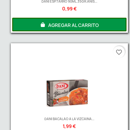
DANI ESP.TARRO 90ML.35GR.ANIS...
0,99 €
AGREGAR AL CARRITO
favorite_border
DANI BACALAO A LA VIZCAINA...
1,99 €