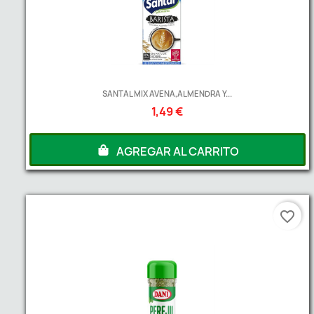
SANTAL MIX AVENA,ALMENDRA Y...
1,49 €
AGREGAR AL CARRITO
favorite_border