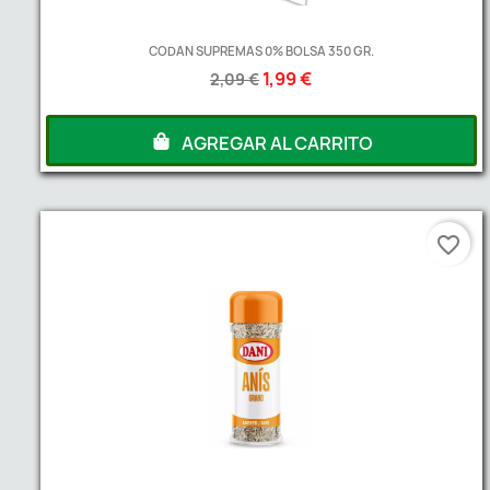
CODAN SUPREMAS 0% BOLSA 350 GR.
1,99 €
2,09 €
AGREGAR AL CARRITO
favorite_border