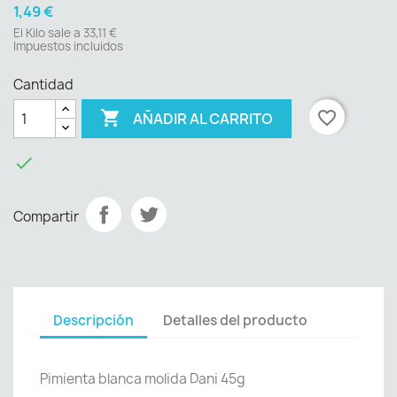
1,49 €
El Kilo sale a 33,11 €
Impuestos incluidos
Cantidad

favorite_border
AÑADIR AL CARRITO

Compartir
Descripción
Detalles del producto
Pimienta blanca molida Dani 45g