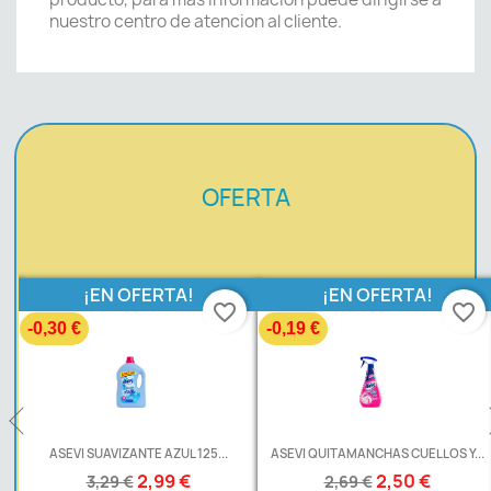
nuestro centro de atencion al cliente.
OFERTA
¡EN OFERTA!
¡EN OFERTA!
favorite_border
favorite_border
-0,30 €
-0,19 €
L
ASEVI SUAVIZANTE AZUL 125...
ASEVI QUITAMANCHAS CUELLOS Y...
2,99 €
2,50 €
3,29 €
2,69 €