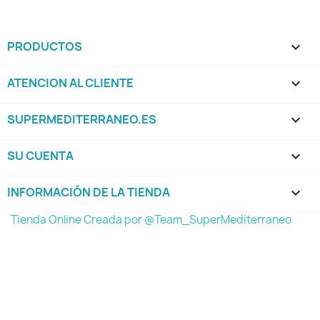
PRODUCTOS

ATENCION AL CLIENTE

SUPERMEDITERRANEO.ES

SU CUENTA

INFORMACIÓN DE LA TIENDA
keyboard_arrow_down
Tienda Online Creada por @Team_SuperMediterraneo