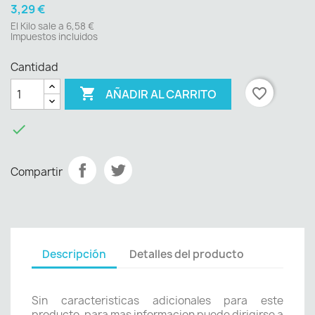
3,29 €
El Kilo sale a 6,58 €
Impuestos incluidos
Cantidad

favorite_border
AÑADIR AL CARRITO

Compartir
Descripción
Detalles del producto
Sin caracteristicas adicionales para este
producto, para mas informacion puede dirigirse a