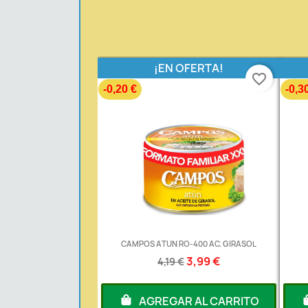
¡EN OFERTA!
favorite_border
-0,20 €
-0,3
CAMPOS ATUN RO-400 AC. GIRASOL
3,99 €
4,19 €
AGREGAR AL CARRITO