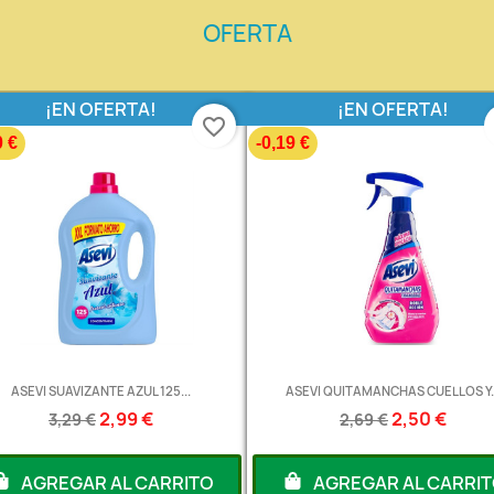
OFERTA
¡EN OFERTA!
¡EN OFERTA!
favorite_border
0 €
-0,19 €
ASEVI SUAVIZANTE AZUL 125...
ASEVI QUITAMANCHAS CUELLOS Y..
2,99 €
2,50 €
3,29 €
2,69 €
AGREGAR AL CARRITO
AGREGAR AL CARRI