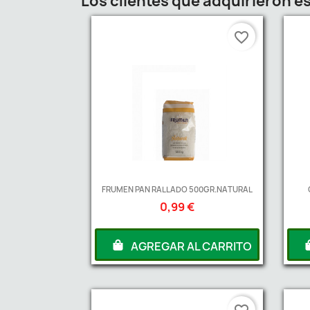
Los clientes que adquirieron 
favorite_border
FRUMEN PAN RALLADO 500GR.NATURAL
0,99 €
AGREGAR AL CARRITO