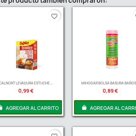
este producto también compraron:
favorite_border
fa
CALNORT LEVADURA ESTUCHE...
MIHOGAR BOLSA BASURA BAÑOS.
0,99 €
0,89 €
AGREGAR AL CARRITO
AGREGAR AL CARR