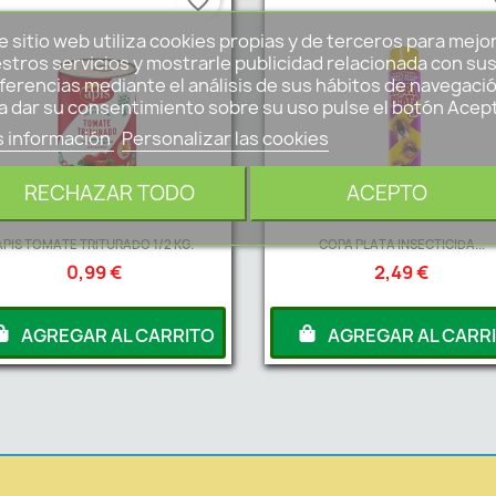
favorite_border
fa
e sitio web utiliza cookies propias y de terceros para mejo
stros servicios y mostrarle publicidad relacionada con su
ferencias mediante el análisis de sus hábitos de navegació
a dar su consentimiento sobre su uso pulse el botón Acep
 información
Personalizar las cookies
RECHAZAR TODO
ACEPTO
APIS TOMATE TRITURADO 1/2 KG.
COPA PLATA INSECTICIDA...
0,99 €
2,49 €
AGREGAR AL CARRITO
AGREGAR AL CARR