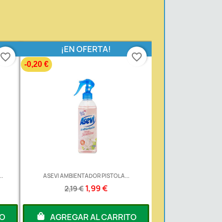
¡EN OFERTA!
favorite_border
favorite_border
-0,20 €
.
ASEVI AMBIENTADOR PISTOLA...
1,99 €
2,19 €
TO
AGREGAR AL CARRITO