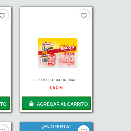
vorite_border
favorite_border
..
EL POZO 1.5€ BACON TIRAS...
1,50 €
ITO
AGREGAR AL CARRITO
¡EN OFERTA!