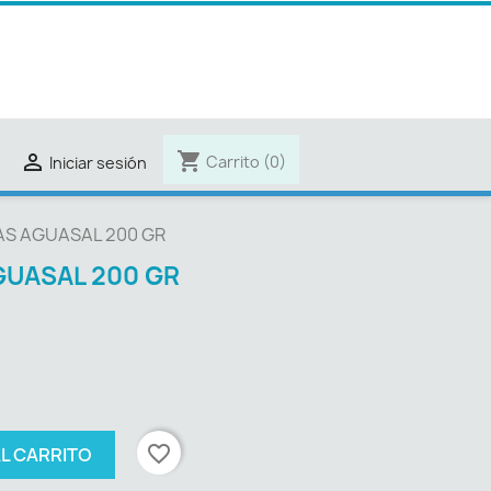
shopping_cart

Carrito
(0)
Iniciar sesión
AS AGUASAL 200 GR
GUASAL 200 GR
favorite_border
AL CARRITO