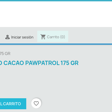
shopping_cart

Carrito
(0)
Iniciar sesión
75 GR
GO CACAO PAWPATROL 175 GR
favorite_border
AL CARRITO