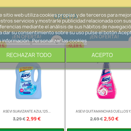
e sitio web utiliza cookies propias y de terceros para mejo
OFERTA
stros servicios y mostrarle publicidad relacionada con su
ferencias mediante el análisis de sus hábitos de navegació
a dar su consentimiento sobre su uso pulse el botón Acep
¡EN OFERTA!
¡EN OFERTA!
 información
Personalizar las cookies
favorite_border
0 €
-0,19 €
RECHAZAR TODO
ACEPTO
ASEVI SUAVIZANTE AZUL 125...
ASEVI QUITAMANCHAS CUELLOS Y..
2,99 €
2,50 €
3,29 €
2,69 €