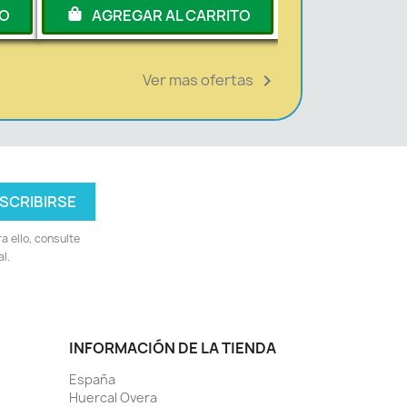
TO
AGREGAR AL CARRITO
Ver mas ofertas

 ello, consulte
l.
INFORMACIÓN DE LA TIENDA
España
Huercal Overa