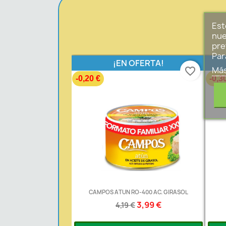
Est
nue
pre
Par
¡EN OFERTA!
Más
favorite_border
-0,20 €
-0,3
CAMPOS ATUN RO-400 AC. GIRASOL
3,99 €
4,19 €