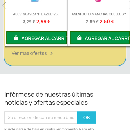
L
ASEVI SUAVIZANTE AZUL 125...
ASEVI QUITAMANCHAS CUELLOS Y...
2,99 €
2,50 €
3,29 €
2,69 €
RITO
AGREGAR AL CARRITO
AGREGAR AL CARRI
Ver mas ofertas

Infórmese de nuestras últimas
noticias y ofertas especiales
Puede darse de baja en cualquier momento. Para ello,