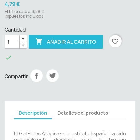
4,79 €
El Litro sale a 9,58 €
Impuestos incluidos
Cantidad

favorite_border
AÑADIR AL CARRITO

Compartir
Descripción
Detalles del producto
El Gel Pieles Atópicas de Instituto Español ha sido
especialmente diseñado para la higiene