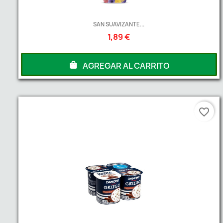
SAN SUAVIZANTE...
1,89 €
AGREGAR AL CARRITO
favorite_border