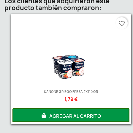
Los clientes que adquirieron este
producto también compraron:
favorite_border
DANONE GRIEGO FRESA 4X110 GR
1,79 €
AGREGAR AL CARRITO