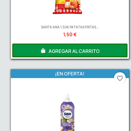
SANTA ANA 1,50€ PATATAS FRITAS...
1,50 €
AGREGAR AL CARRITO
¡EN OFERTA!
favorite_border