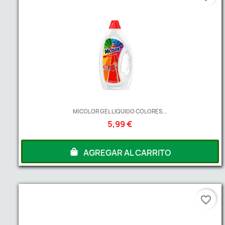
MICOLOR GEL LIQUIDO COLORES...
5,99 €
AGREGAR AL CARRITO
favorite_border