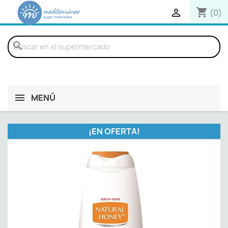
shopping_cart

(0)
search
MENÚ
¡EN OFERTA!