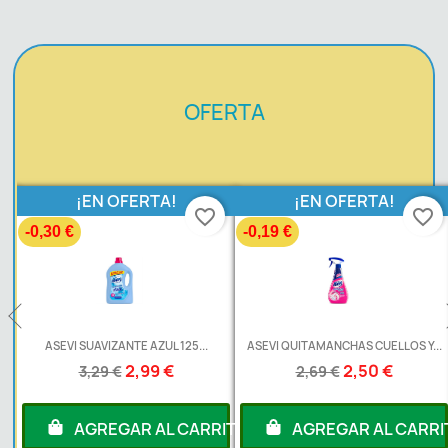
OFERTA
¡EN OFERTA!
¡EN OFERTA!
favorite_border
favorite_border
-0,30 €
-0,19 €
L
ASEVI SUAVIZANTE AZUL 125...
ASEVI QUITAMANCHAS CUELLOS Y...
2,99 €
2,50 €
3,29 €
2,69 €
RITO
AGREGAR AL CARRITO
AGREGAR AL CARRI