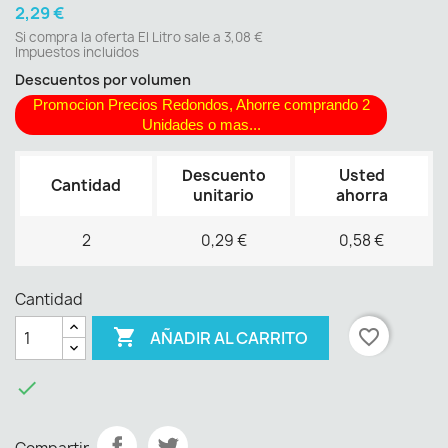
2,29 €
Si compra la oferta El Litro sale a 3,08 €
Impuestos incluidos
Descuentos por volumen
Promocion Precios Redondos, Ahorre comprando 2
Unidades o mas...
Descuento
Usted
Cantidad
unitario
ahorra
2
0,29 €
0,58 €
Cantidad

favorite_border
AÑADIR AL CARRITO
