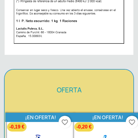
OFERTA
¡EN OFERTA!
¡EN OFERTA!
favorite_border
favorite_border
-0,19 €
-0,20 €