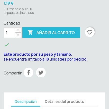
1,19 €
El Litro sale a 1,19 €
Impuestos incluidos
Cantidad

favorite_border
AÑADIR AL CARRITO

Este producto por su peso y tamaño.
se encuentra limitado a 18 unidades por pedido.
Compartir
Descripción
Detalles del producto