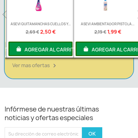
ASEVI QUITAMANCHAS CUELLOS Y...
ASEVI AMBIENTADOR PISTOLA...
2,50 €
1,99 €
2,69 €
2,19 €
RITO
AGREGAR AL CARRITO
AGREGAR AL CARRI
Ver mas ofertas

Infórmese de nuestras últimas
noticias y ofertas especiales