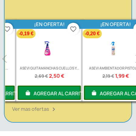
¡EN OFERTA!
¡EN OFERTA!
favorite_border
favorite_border
-0,19 €
-0,20 €
ASEVI QUITAMANCHAS CUELLOS Y...
ASEVI AMBIENTADOR PISTOLA...
2,50 €
1,99 €
2,69 €
2,19 €
RITO
AGREGAR AL CARRITO
AGREGAR AL CARRI
Ver mas ofertas
