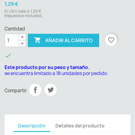
1,29 €
El Litro sale a 1,29 €
Impuestos incluidos
Cantidad

favorite_border
AÑADIR AL CARRITO

Este producto por su peso y tamaño.
se encuentra limitado a 18 unidades por pedido.
Compartir
Descripción
Detalles del producto