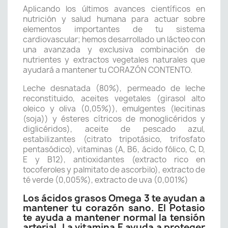
Aplicando los últimos avances científicos en
nutrición y salud humana para actuar sobre
elementos importantes de tu sistema
cardiovascular; hemos desarrollado un lácteo con
una avanzada y exclusiva combinación de
nutrientes y extractos vegetales naturales que
ayudará a mantener tu CORAZÓN CONTENTO.
Leche desnatada (80%), permeado de leche
reconstituido, aceites vegetales (girasol alto
oleico y oliva (0,05%)), emulgentes (lecitinas
(soja)) y ésteres cítricos de monoglicéridos y
diglicéridos), aceite de pescado azul,
estabilizantes (citrato tripotásico, trifosfato
pentasódico), vitaminas (A, B6, ácido fólico, C, D,
E y B12), antioxidantes (extracto rico en
tocoferoles y palmitato de ascorbilo), extracto de
té verde (0,005%), extracto de uva (0,001%)
Los ácidos grasos Omega 3 te ayudan a
mantener tu corazón sano. El Potasio
te ayuda a mantener normal la tensión
arterial. La vitamina E ayuda a proteger