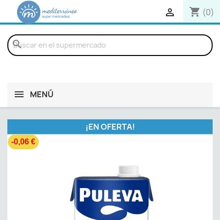
shopping_cart

(0)
search
MENÚ
¡EN OFERTA!
-0,06 €