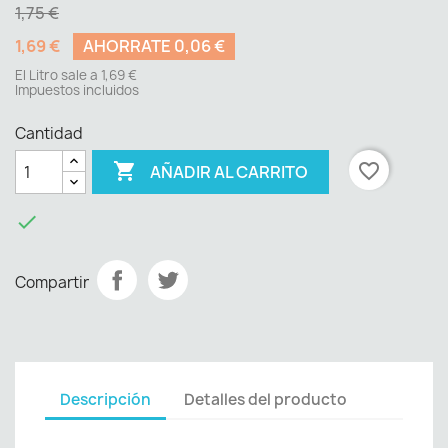
1,75 €
1,69 €
AHORRATE 0,06 €
El Litro sale a 1,69 €
Impuestos incluidos
Cantidad

favorite_border
AÑADIR AL CARRITO

Compartir
Descripción
Detalles del producto