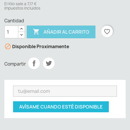
El Kilo sale a 7,17 €
Impuestos incluidos
Cantidad

favorite_border
AÑADIR AL CARRITO

Disponible Proximamente
Compartir
AVÍSAME CUANDO ESTÉ DISPONIBLE