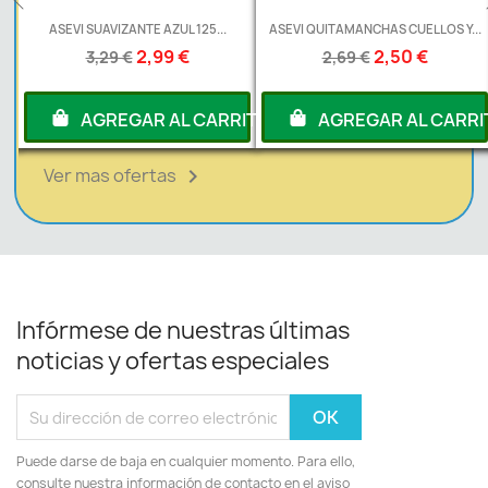
L
ASEVI SUAVIZANTE AZUL 125...
ASEVI QUITAMANCHAS CUELLOS Y...
2,99 €
2,50 €
3,29 €
2,69 €
RITO
AGREGAR AL CARRITO
AGREGAR AL CARRI
Ver mas ofertas

Infórmese de nuestras últimas
noticias y ofertas especiales
Puede darse de baja en cualquier momento. Para ello,
consulte nuestra información de contacto en el aviso